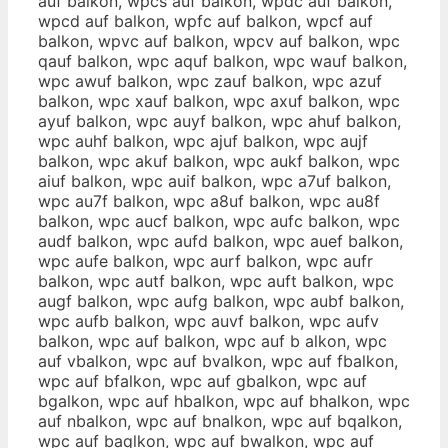
auf balkon, wpcs auf balkon, wpdc auf balkon,
wpcd auf balkon, wpfc auf balkon, wpcf auf
balkon, wpvc auf balkon, wpcv auf balkon, wpc
qauf balkon, wpc aquf balkon, wpc wauf balkon,
wpc awuf balkon, wpc zauf balkon, wpc azuf
balkon, wpc xauf balkon, wpc axuf balkon, wpc
ayuf balkon, wpc auyf balkon, wpc ahuf balkon,
wpc auhf balkon, wpc ajuf balkon, wpc aujf
balkon, wpc akuf balkon, wpc aukf balkon, wpc
aiuf balkon, wpc auif balkon, wpc a7uf balkon,
wpc au7f balkon, wpc a8uf balkon, wpc au8f
balkon, wpc aucf balkon, wpc aufc balkon, wpc
audf balkon, wpc aufd balkon, wpc auef balkon,
wpc aufe balkon, wpc aurf balkon, wpc aufr
balkon, wpc autf balkon, wpc auft balkon, wpc
augf balkon, wpc aufg balkon, wpc aubf balkon,
wpc aufb balkon, wpc auvf balkon, wpc aufv
balkon, wpc auf balkon, wpc auf b alkon, wpc
auf vbalkon, wpc auf bvalkon, wpc auf fbalkon,
wpc auf bfalkon, wpc auf gbalkon, wpc auf
bgalkon, wpc auf hbalkon, wpc auf bhalkon, wpc
auf nbalkon, wpc auf bnalkon, wpc auf bqalkon,
wpc auf baqlkon, wpc auf bwalkon, wpc auf