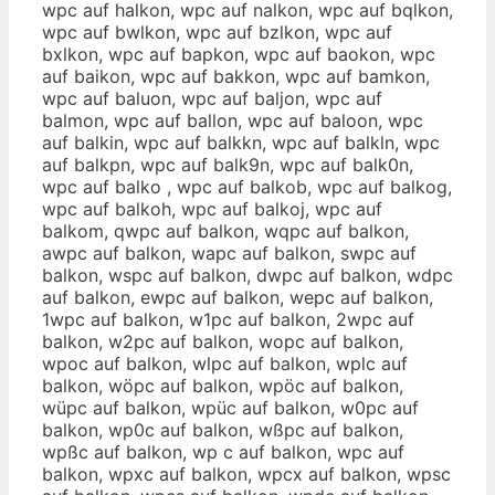
wpc auf halkon, wpc auf nalkon, wpc auf bqlkon,
wpc auf bwlkon, wpc auf bzlkon, wpc auf
bxlkon, wpc auf bapkon, wpc auf baokon, wpc
auf baikon, wpc auf bakkon, wpc auf bamkon,
wpc auf baluon, wpc auf baljon, wpc auf
balmon, wpc auf ballon, wpc auf baloon, wpc
auf balkin, wpc auf balkkn, wpc auf balkln, wpc
auf balkpn, wpc auf balk9n, wpc auf balk0n,
wpc auf balko , wpc auf balkob, wpc auf balkog,
wpc auf balkoh, wpc auf balkoj, wpc auf
balkom, qwpc auf balkon, wqpc auf balkon,
awpc auf balkon, wapc auf balkon, swpc auf
balkon, wspc auf balkon, dwpc auf balkon, wdpc
auf balkon, ewpc auf balkon, wepc auf balkon,
1wpc auf balkon, w1pc auf balkon, 2wpc auf
balkon, w2pc auf balkon, wopc auf balkon,
wpoc auf balkon, wlpc auf balkon, wplc auf
balkon, wöpc auf balkon, wpöc auf balkon,
wüpc auf balkon, wpüc auf balkon, w0pc auf
balkon, wp0c auf balkon, wßpc auf balkon,
wpßc auf balkon, wp c auf balkon, wpc auf
balkon, wpxc auf balkon, wpcx auf balkon, wpsc