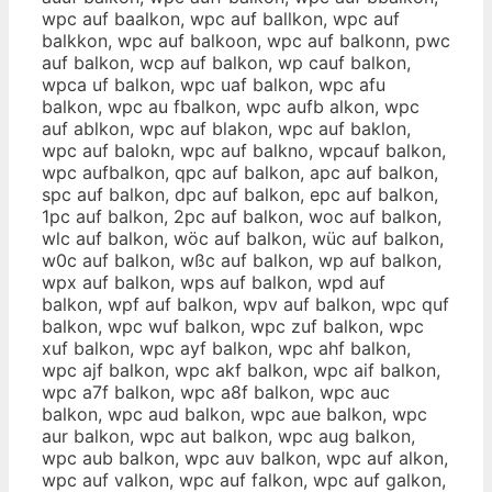
wpc auf baalkon, wpc auf ballkon, wpc auf
balkkon, wpc auf balkoon, wpc auf balkonn, pwc
auf balkon, wcp auf balkon, wp cauf balkon,
wpca uf balkon, wpc uaf balkon, wpc afu
balkon, wpc au fbalkon, wpc aufb alkon, wpc
auf ablkon, wpc auf blakon, wpc auf baklon,
wpc auf balokn, wpc auf balkno, wpcauf balkon,
wpc aufbalkon, qpc auf balkon, apc auf balkon,
spc auf balkon, dpc auf balkon, epc auf balkon,
1pc auf balkon, 2pc auf balkon, woc auf balkon,
wlc auf balkon, wöc auf balkon, wüc auf balkon,
w0c auf balkon, wßc auf balkon, wp auf balkon,
wpx auf balkon, wps auf balkon, wpd auf
balkon, wpf auf balkon, wpv auf balkon, wpc quf
balkon, wpc wuf balkon, wpc zuf balkon, wpc
xuf balkon, wpc ayf balkon, wpc ahf balkon,
wpc ajf balkon, wpc akf balkon, wpc aif balkon,
wpc a7f balkon, wpc a8f balkon, wpc auc
balkon, wpc aud balkon, wpc aue balkon, wpc
aur balkon, wpc aut balkon, wpc aug balkon,
wpc aub balkon, wpc auv balkon, wpc auf alkon,
wpc auf valkon, wpc auf falkon, wpc auf galkon,