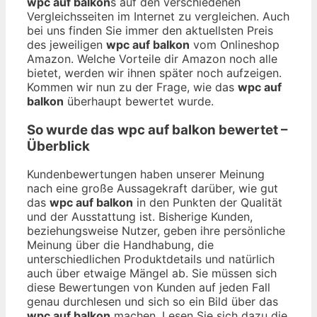
wpc auf balkon
s auf den verschiedenen
Vergleichsseiten im Internet zu vergleichen. Auch
bei uns finden Sie immer den aktuellsten Preis
des jeweiligen
wpc auf balkon
vom Onlineshop
Amazon. Welche Vorteile dir Amazon noch alle
bietet, werden wir ihnen später noch aufzeigen.
Kommen wir nun zu der Frage, wie das
wpc auf
balkon
überhaupt bewertet wurde.
So wurde das
wpc auf balkon
bewertet –
Überblick
Kundenbewertungen haben unserer Meinung
nach eine große Aussagekraft darüber, wie gut
das
wpc auf balkon
in den Punkten der Qualität
und der Ausstattung ist. Bisherige Kunden,
beziehungsweise Nutzer, geben ihre persönliche
Meinung über die Handhabung, die
unterschiedlichen Produktdetails und natürlich
auch über etwaige Mängel ab. Sie müssen sich
diese Bewertungen von Kunden auf jeden Fall
genau durchlesen und sich so ein Bild über das
wpc auf balkon
machen. Lesen Sie sich dazu die