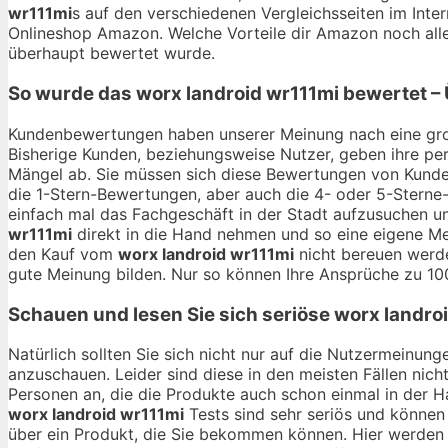
wr111mi
s auf den verschiedenen Vergleichsseiten im Inter
Onlineshop Amazon. Welche Vorteile dir Amazon noch alle
überhaupt bewertet wurde.
So wurde das
worx landroid wr111mi
bewertet – 
Kundenbewertungen haben unserer Meinung nach eine gro
Bisherige Kunden, beziehungsweise Nutzer, geben ihre per
Mängel ab. Sie müssen sich diese Bewertungen von Kunden
die 1-Stern-Bewertungen, aber auch die 4- oder 5-Sterne-
einfach mal das Fachgeschäft in der Stadt aufzusuchen u
wr111mi
direkt in die Hand nehmen und so eine eigene Mei
den Kauf vom
worx landroid wr111mi
nicht bereuen werde
gute Meinung bilden. Nur so können Ihre Ansprüche zu 10
Schauen und lesen Sie sich seriöse
worx landro
Natürlich sollten Sie sich nicht nur auf die Nutzermeinu
anzuschauen. Leider sind diese in den meisten Fällen nich
Personen an, die die Produkte auch schon einmal in der 
worx landroid wr111mi
Tests sind sehr seriös und können 
über ein Produkt, die Sie bekommen können. Hier werden