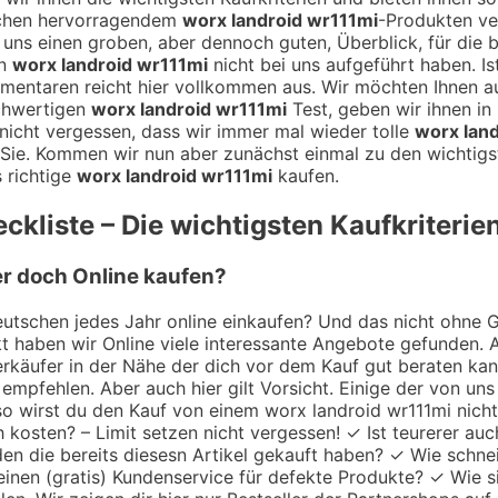
schen hervorragendem
worx landroid wr111mi
-Produkten ve
bei uns einen groben, aber dennoch guten, Überblick, für die
en
worx landroid wr111mi
nicht bei uns aufgeführt haben. Is
mentaren reicht hier vollkommen aus. Wir möchten Ihnen 
chwertigen
worx landroid wr111mi
Test, geben wir ihnen in 
nicht vergessen, dass wir immer mal wieder tolle
worx lan
Sie. Kommen wir nun aber zunächst einmal zu den wichtigst
 richtige
worx landroid wr111mi
kaufen.
kliste – Die wichtigsten Kaufkriterie
er doch Online kaufen?
utschen jedes Jahr online einkaufen? Und das nicht ohne Gru
 haben wir Online viele interessante Angebote gefunden. A
 Verkäufer in der Nähe der dich vor dem Kauf gut beraten k
empfehlen. Aber auch hier gilt Vorsicht. Einige der von uns
so wirst du den Kauf von einem worx landroid wr111mi nicht
h kosten? – Limit setzen nicht vergessen! ✓ Ist teurerer au
en die bereits diesesn Artikel gekauft haben? ✓ Wie schne
einen (gratis) Kundenservice für defekte Produkte? ✓ Wie s