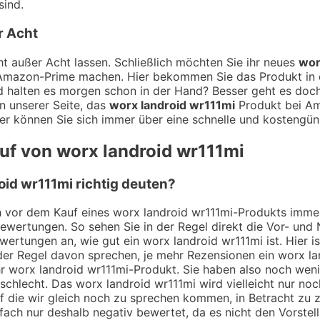
sind.
r Acht
t außer Acht lassen. Schließlich möchten Sie ihr neues
wor
t Amazon-Prime machen. Hier bekommen Sie das Produkt in d
 halten es morgen schon in der Hand? Besser geht es doch 
n unserer Seite, das
worx landroid wr111mi
Produkt bei Ama
er können Sie sich immer über eine schnelle und kostengüns
uf von worx landroid wr111mi
id wr111mi richtig deuten?
ch vor dem Kauf eines worx landroid wr111mi-Produkts immer
Bewertungen. So sehen Sie in der Regel direkt die Vor- un
ertungen an, wie gut ein worx landroid wr111mi ist. Hier i
er Regel davon sprechen, je mehr Rezensionen ein worx lan
ihr worx landroid wr111mi-Produkt. Sie haben also noch we
 schlecht. Das worx landroid wr111mi wird vielleicht nur n
 auf die wir gleich noch zu sprechen kommen, in Betracht z
fach nur deshalb negativ bewertet, da es nicht den Vorstel