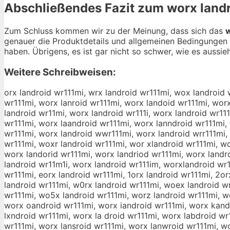
Abschließendes Fazit zum
worx land
Zum Schluss kommen wir zu der Meinung, dass sich das
w
genauer die Produktdetails und allgemeinen Bedingungen 
haben. Übrigens, es ist gar nicht so schwer, wie es aussieh
Weitere Schreibweisen:
orx landroid wr111mi, wrx landroid wr111mi, wox landroid 
wr111mi, worx lanroid wr111mi, worx landoid wr111mi, worx
landroid wr11mi, worx landroid wr111i, worx landroid wr11
wr111mi, worx laandroid wr111mi, worx lanndroid wr111mi,
wr111mi, worx landroid wwr111mi, worx landroid wrr111mi,
wr111mi, woxr landroid wr111mi, wor xlandroid wr111mi, wo
worx landorid wr111mi, worx landriod wr111mi, worx landr
landroid wr11m1i, worx landroid wr111im, worxlandroid wr1
wr111mi, eorx landroid wr111mi, 1orx landroid wr111mi, 2or
landroid wr111mi, w0rx landroid wr111mi, woex landroid w
wr111mi, wo5x landroid wr111mi, worz landroid wr111mi, w
worx oandroid wr111mi, worx iandroid wr111mi, worx kand
lxndroid wr111mi, worx la droid wr111mi, worx labdroid wr
wr111mi, worx lansroid wr111mi, worx lanwroid wr111mi, wo