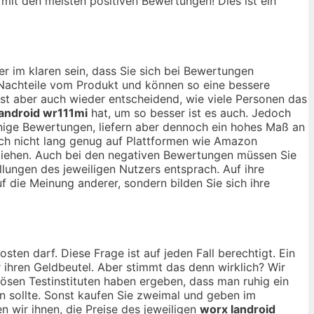
, mit den meisten positiven Bewertungen! Dies ist ein
r im klaren sein, dass Sie sich bei Bewertungen
d Nachteile vom Produkt und können so eine bessere
 ist aber auch wieder entscheidend, wie viele Personen das
android wr111mi
hat, um so besser ist es auch. Jedoch
nige Bewertungen, liefern aber dennoch ein hohes Maß an
och nicht lang genug auf Plattformen wie Amazon
u ziehen. Auch bei den negativen Bewertungen müssen Sie
llungen des jeweiligen Nutzers entsprach. Auf ihre
uf die Meinung anderer, sondern bilden Sie sich ihre
osten darf. Diese Frage ist auf jeden Fall berechtigt. Ein
r ihren Geldbeutel. Aber stimmt das denn wirklich? Wir
ösen Testinstituten haben ergeben, dass man ruhig ein
sollte. Sonst kaufen Sie zweimal und geben im
 wir ihnen, die Preise des jeweiligen
worx landroid