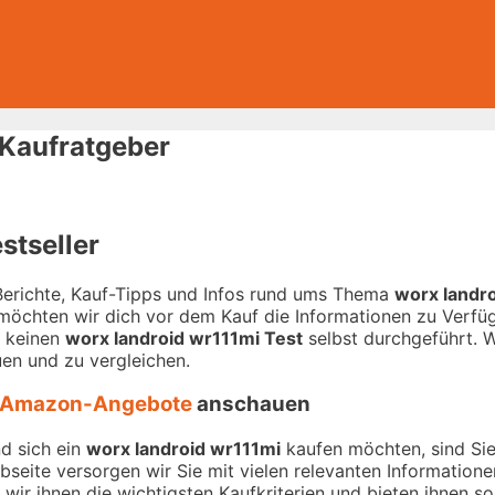
 Kaufratgeber
stseller
-Berichte, Kauf-Tipps und Infos rund ums Thema
worx landr
 möchten wir dich vor dem Kauf die Informationen zu Verfügu
r keinen
worx landroid wr111mi Test
selbst durchgeführt. Wi
en und zu vergleichen.
Amazon-Angebote
anschauen
nd sich ein
worx landroid wr111mi
kaufen möchten, sind Sie 
ebseite versorgen wir Sie mit vielen relevanten Informatio
wir ihnen die wichtigsten Kaufkriterien und bieten ihnen so