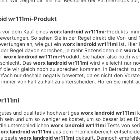
en. Wir zeigen dir hier nur Bestseller der Partnershops auf
oid wr111mi
-Produkt
ch vor dem Kauf eines
worx landroid wr111mi
-Produkts imme
Bewertungen. So sehen Sie in der Regel direkt die Vor- un
ewertungen an, wie gut ein
worx landroid wr111mi
ist. Hier
 der Regel davon sprechen, je mehr Rezensionen ein
worx l
hr
worx landroid wr111mi
-Produkt. Sie haben also noch we
 schlecht. Das
worx landroid wr111mi
wird vielleicht nur n
 auf die wir gleich noch zu sprechen kommen, in Betracht z
nfach nur deshalb negativ bewertet, da es nicht den Vorste
 immer von Fall zu Fall zu unterscheiden. Hören Sie nicht a
wr111mi
n gutes und qualitativ hochwertiges
worx landroid wr111mi
k
ich sein und um so weniger es kostet, um so besser ist es fü
die unterschiedlichen
worx landroid wr111mi
Tests von seri
orx landroid wr111mi
aus dem Premiumbereich entscheiden 
as beste
worx landroid wr111mi
gekauft. Dennoch empfehlen