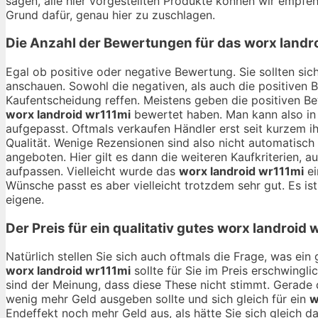
sagen, alle hier vorgestellten Produkte können wir empfehl
Grund dafür, genau hier zu zuschlagen.
Die Anzahl der Bewertungen für das
worx landr
Egal ob positive oder negative Bewertung. Sie sollten si
anschauen. Sowohl die negativen, als auch die positiven 
Kaufentscheidung reffen. Meistens geben die positiven B
worx landroid wr111mi
bewertet haben. Man kann also in
aufgepasst. Oftmals verkaufen Händler erst seit kurzem i
Qualität. Wenige Rezensionen sind also nicht automatisch
angeboten. Hier gilt es dann die weiteren Kaufkriterien,
aufpassen. Vielleicht wurde das
worx landroid wr111mi
ei
Wünsche passt es aber vielleicht trotzdem sehr gut. Es ist
eigene.
Der Preis für ein qualitativ gutes
worx landroid 
Natürlich stellen Sie sich auch oftmals die Frage, was ei
worx landroid wr111mi
sollte für Sie im Preis erschwingl
sind der Meinung, dass diese These nicht stimmt. Gerade 
wenig mehr Geld ausgeben sollte und sich gleich für ein
w
Endeffekt noch mehr Geld aus, als hätte Sie sich gleich d