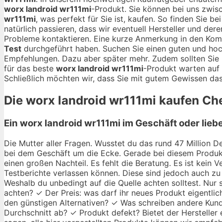
worx landroid wr111mi
-Produkt. Sie können bei uns zwi
wr111mi
, was perfekt für Sie ist, kaufen. So finden Sie 
natürlich passieren, dass wir eventuell Hersteller und der
Probleme kontaktieren. Eine kurze Anmerkung in den Kom
Test
durchgeführt haben. Suchen Sie einen guten und ho
Empfehlungen. Dazu aber später mehr. Zudem sollten Sie 
für das beste
worx landroid wr111mi
-Produkt warten auf 
Schließlich möchten wir, dass Sie mit gutem Gewissen das
Die
worx landroid wr111mi
kaufen Chec
Ein worx landroid wr111mi im Geschäft oder lieb
Die Mutter aller Fragen. Wusstet du das rund 47 Million De
bei dem Geschäft um die Ecke. Gerade bei diesem Produkt
einen großen Nachteil. Es fehlt die Beratung. Es ist kein
Testberichte verlassen können. Diese sind jedoch auch zu 
Weshalb du unbedingt auf die Quelle achten solltest. Nur 
achten? ✓ Der Preis: was darf ihr neues Produkt eigentlic
den günstigen Alternativen? ✓ Was schreiben andere Kund
Durchschnitt ab? ✓ Produkt defekt? Bietet der Hersteller 