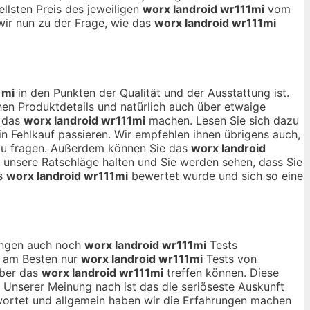
llsten Preis des jeweiligen
worx landroid wr111mi
vom
wir nun zu der Frage, wie das
worx landroid wr111mi
1mi
in den Punkten der Qualität und der Ausstattung ist.
en Produktdetails und natürlich auch über etwaige
r das
worx landroid wr111mi
machen. Lesen Sie sich dazu
n Fehlkauf passieren. Wir empfehlen ihnen übrigens auch,
 zu fragen. Außerdem können Sie das
worx landroid
n unsere Ratschläge halten und Sie werden sehen, dass Sie
as
worx landroid wr111mi
bewertet wurde und sich so eine
nungen auch noch
worx landroid wr111mi
Tests
ch am Besten nur
worx landroid wr111mi
Tests von
über das
worx landroid wr111mi
treffen können. Diese
. Unserer Meinung nach ist das die seriöseste Auskunft
wortet und allgemein haben wir die Erfahrungen machen