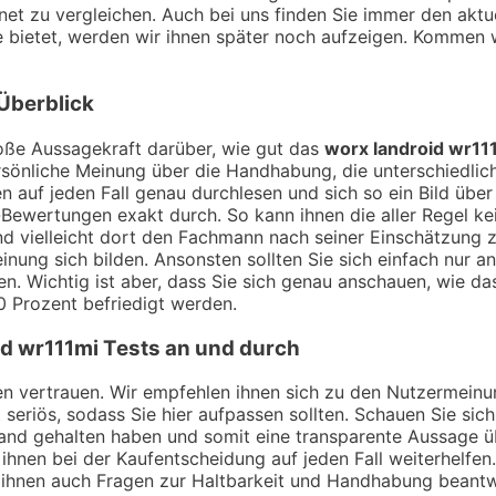
net zu vergleichen. Auch bei uns finden Sie immer den aktue
 bietet, werden wir ihnen später noch aufzeigen. Kommen 
Überblick
ße Aussagekraft darüber, wie gut das
worx landroid wr11
sönliche Meinung über die Handhabung, die unterschiedlich
 auf jeden Fall genau durchlesen und sich so ein Bild übe
Bewertungen exakt durch. So kann ihnen die aller Regel kei
nd vielleicht dort den Fachmann nach seiner Einschätzung
nung sich bilden. Ansonsten sollten Sie sich einfach nur a
n. Wichtig ist aber, dass Sie sich genau anschauen, wie d
0 Prozent befriedigt werden.
id wr111mi
Tests an und durch
ngen vertrauen. Wir empfehlen ihnen sich zu den Nutzermei
t seriös, sodass Sie hier aufpassen sollten. Schauen Sie si
Hand gehalten haben und somit eine transparente Aussage 
ihnen bei der Kaufentscheidung auf jeden Fall weiterhelfen
 ihnen auch Fragen zur Haltbarkeit und Handhabung beant