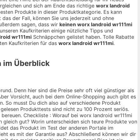
rgleichen und sich am Ende das richtige
worx landroid
 besten Produkte in dieser Produktkategorie. Es kann
t das der Fall, können Sie uns jederzeit und ohne
außerdem sagen, dass wir
keinen worx landroid wr111mi
unseren Kaufkriterien einige nützliche Tipps und
droid wr111mi
Schnäppchen gelistet haben. Tolle Rabatte
en Kaufkriterien für das
worx landroid wr111mi
.
n im Überblick
nd. Denn hier sind die Preise sehr oft viel günstiger als
ber Vorsicht, auch bei dem Online-Shopping auch gibt es
ann. So musst Du dich also auf verschiedene Produkt
 gelesen Produkttests sind nicht zu 100 Prozent seriös.
 bereuen. Checkliste : Worauf bei worx landroid wr111mi
ch gleich gut? Worin unterscheiden sich teure Produkte von
idet das Produkt im Test der anderen Portale im
ieht es mit der Garantie aus? Abschließend können wir dir