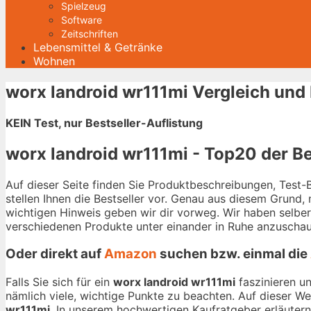
Spielzeug
Software
Zeitschriften
Lebensmittel & Getränke
Wohnen
worx landroid wr111mi Vergleich und
KEIN Test, nur Bestseller-Auflistung
worx landroid wr111mi - Top20 der Be
Auf dieser Seite finden Sie Produktbeschreibungen, Test
stellen Ihnen die Bestseller vor. Genau aus diesem Grund,
wichtigen Hinweis geben wir dir vorweg. Wir haben selbe
verschiedenen Produkte unter einander in Ruhe anzuschau
Oder direkt auf
Amazon
suchen bzw. einmal die
Falls Sie sich für ein
worx landroid wr111mi
faszinieren u
nämlich viele, wichtige Punkte zu beachten. Auf dieser W
wr111mi
. In unserem hochwertigen Kaufratgeber erläutern 