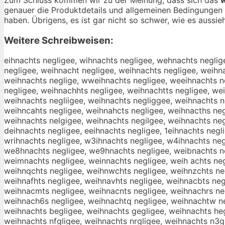
genauer die Produktdetails und allgemeinen Bedingungen 
haben. Übrigens, es ist gar nicht so schwer, wie es aussieh
Weitere Schreibweisen:
eihnachts negligee, wihnachts negligee, wehnachts neglig
negligee, weihnacht negligee, weihnachts negligee, weihn
weihnachts neglige, wweihnachts negligee, weeihnachts ne
negligee, weihnachhts negligee, weihnachtts negligee, we
weihnachts negliigee, weihnachts negliggee, weihnachts n
weihncahts negligee, weihnahcts negligee, weihnacths neg
weihnachts nelgigee, weihnachts negilgee, weihnachts neg
deihnachts negligee, eeihnachts negligee, 1eihnachts negl
wrihnachts negligee, w3ihnachts negligee, w4ihnachts ne
we8hnachts negligee, we9hnachts negligee, weibnachts neg
weimnachts negligee, weinnachts negligee, weih achts neg
weihnqchts negligee, weihnwchts negligee, weihnzchts neg
weihnafhts negligee, weihnavhts negligee, weihnacbts neg
weihnacmts negligee, weihnacnts negligee, weihnachrs ne
weihnach6s negligee, weihnachtq negligee, weihnachtw ne
weihnachts begligee, weihnachts gegligee, weihnachts heg
weihnachts nfgligee, weihnachts nrgligee, weihnachts n3gl