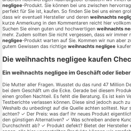
negligee
-Produkt. Sie können bei uns zwischen hervorr
perfekt für Sie ist, kaufen. So finden Sie bei uns einen g
dass wir eventuell Hersteller und deren
weihnachts negli
kurze Anmerkung in den Kommentaren reicht hier vollko
Suchen Sie einen guten und hochwertigen
weihnachts ne
mehr. Zudem sollten Sie nicht vergessen, dass wir immer 
negligee
-Produkt warten auf Sie. Kommen wir nun aber zu
gutem Gewissen das richtige
weihnachts negligee
kaufen
Die
weihnachts negligee
kaufen Check
Ein weihnachts negligee im Geschäft oder liebe
Die Mutter aller Fragen. Wusstet du das rund 47 Million De
bei dem Geschäft um die Ecke. Gerade bei diesem Produkt
einen großen Nachteil. Es fehlt die Beratung. Es ist kein
Testberichte verlassen können. Diese sind jedoch auch zu 
Weshalb du unbedingt auf die Quelle achten solltest. Nur
achten? ✓ Der Preis: was darf ihr neues Produkt eigentlic
den günstigen Alternativen? ✓ Was schreiben andere Kund
Durchschnitt ab? ✓ Produkt defekt? Bietet der Hersteller 