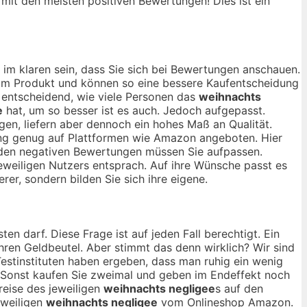
, mit den meisten positiven Bewertungen! Dies ist ein
im klaren sein, dass Sie sich bei Bewertungen anschauen.
 vom Produkt und können so eine bessere Kaufentscheidung
r entscheidend, wie viele Personen das
weihnachts
e
hat, um so besser ist es auch. Jedoch aufgepasst.
en, liefern aber dennoch ein hohes Maß an Qualität.
lang genug auf Plattformen wie Amazon angeboten. Hier
ei den negativen Bewertungen müssen Sie aufpassen.
eweiligen Nutzers entsprach. Auf ihre Wünsche passt es
rer, sondern bilden Sie sich ihre eigene.
ten darf. Diese Frage ist auf jeden Fall berechtigt. Ein
ihren Geldbeutel. Aber stimmt das denn wirklich? Wir sind
estinstituten haben ergeben, dass man ruhig ein wenig
 Sonst kaufen Sie zweimal und geben im Endeffekt noch
reise des jeweiligen
weihnachts negligee
s auf den
eweiligen
weihnachts negligee
vom Onlineshop Amazon.