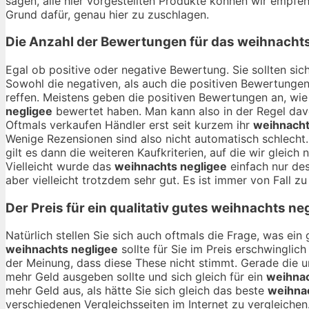
sagen, alle hier vorgestellten Produkte können wir empfehl
Grund dafür, genau hier zu zuschlagen.
Die Anzahl der Bewertungen für das
weihnachts
Egal ob positive oder negative Bewertung. Sie sollten si
Sowohl die negativen, als auch die positiven Bewertungen
reffen. Meistens geben die positiven Bewertungen an, wie
negligee
bewertet haben. Man kann also in der Regel dav
Oftmals verkaufen Händler erst seit kurzem ihr
weihnacht
Wenige Rezensionen sind also nicht automatisch schlecht
gilt es dann die weiteren Kaufkriterien, auf die wir gle
Vielleicht wurde das
weihnachts negligee
einfach nur des
aber vielleicht trotzdem sehr gut. Es ist immer von Fall zu
Der Preis für ein qualitativ gutes
weihnachts neg
Natürlich stellen Sie sich auch oftmals die Frage, was ei
weihnachts negligee
sollte für Sie im Preis erschwinglic
der Meinung, dass diese These nicht stimmt. Gerade die 
mehr Geld ausgeben sollte und sich gleich für ein
weihnac
mehr Geld aus, als hätte Sie sich gleich das beste
weihna
verschiedenen Vergleichsseiten im Internet zu vergleichen