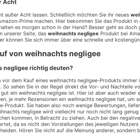
r Acht
t außer Acht lassen. Schließlich möchten Sie ihr neues
wei
t Amazon-Prime machen. Hier bekommen Sie das Produkt in d
alten es morgen schon in der Hand? Besser geht es doch ga
n unserer Seite, das
weihnachts negligee
Produkt bei Amaz
er können Sie sich immer über eine schnelle und kostengüns
auf von weihnachts negligee
negligee richtig deuten?
ch vor dem Kauf eines weihnachts negligee-Produkts immer 
. So sehen Sie in der Regel direkt die Vor- und Nachteile
gut ein weihnachts negligee ist. Hier ist aber auch wieder
n, je mehr Rezensionen ein weihnachts negligee hat, um so
ee-Produkt. Sie haben also noch wenige Bewertungen, liefe
ihnachts negligee wird vielleicht nur noch nicht lang genu
prechen kommen, in Betracht zu ziehen. Auch bei den negati
tet, da es nicht den Vorstellungen des jeweiligen Nutzers 
cheiden. Hören Sie nicht auf die Meinung anderer, sondern bi