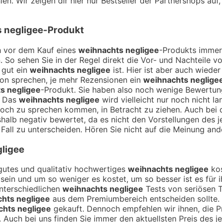
en. Wir zeigen dir hier nur Bestseller der Partnershops auf
 negligee
-Produkt
ch vor dem Kauf eines
weihnachts negligee
-Produkts immer 
. So sehen Sie in der Regel direkt die Vor- und Nachteile
 gut ein
weihnachts negligee
ist. Hier ist aber auch wiede
on sprechen, je mehr Rezensionen ein
weihnachts neglige
s negligee
-Produkt. Sie haben also noch wenige Bewertung
. Das
weihnachts negligee
wird vielleicht nur noch nicht 
ich noch zu sprechen kommen, in Betracht zu ziehen. Auch b
halb negativ bewertet, da es nicht den Vorstellungen des j
 Fall zu unterscheiden. Hören Sie nicht auf die Meinung ande
ligee
n gutes und qualitativ hochwertiges
weihnachts negligee
kos
h sein und um so weniger es kostet, um so besser ist es für 
unterschiedlichen
weihnachts negligee
Tests von seriösen T
hts negligee
aus dem Premiumbereich entscheiden sollte.
chts negligee
gekauft. Dennoch empfehlen wir ihnen, die P
. Auch bei uns finden Sie immer den aktuellsten Preis des j