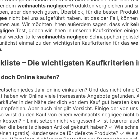
agendem
weihnachts negligee
-Produkten vergleichen und s
roben, aber dennoch guten, Überblick, für die besten Produkt
gee
nicht bei uns aufgeführt haben. Ist das der Fall, könne
mmen aus. Wir möchten Ihnen außerdem sagen, dass wir
kei
gligee
Test, geben wir ihnen in unseren Kaufkriterien eini
mal wieder tolle
weihnachts negligee
Schnäppchen gelistet
nächst einmal zu den wichtigsten Kaufkriterien für das
wei
.
liste – Die wichtigsten Kaufkriterien 
r doch Online kaufen?
utschen jedes Jahr online einkaufen? Und das nicht ohne Gru
 haben wir Online viele interessante Angebote gefunden. A
 Verkäufer in der Nähe der dich vor dem Kauf gut beraten k
empfehlen. Aber auch hier gilt Vorsicht. Einige der von uns
 so wirst du den Kauf von einem weihnachts negligee nicht 
h kosten? – Limit setzen nicht vergessen! ✓ Ist teurerer au
en die bereits diesesn Artikel gekauft haben? ✓ Wie schne
einen (gratis) Kundenservice für defekte Produkte? ✓ Wie s