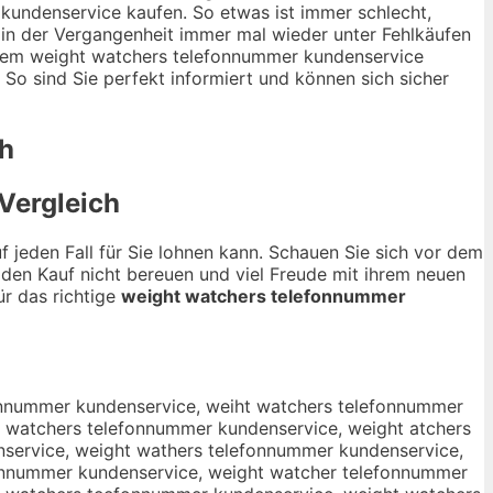
kundenservice kaufen. So etwas ist immer schlecht,
in der Vergangenheit immer mal wieder unter Fehlkäufen
or dem weight watchers telefonnummer kundenservice
 So sind Sie perfekt informiert und können sich sicher
h
Vergleich
f jeden Fall für Sie lohnen kann. Schauen Sie sich vor dem
 den Kauf nicht bereuen und viel Freude mit ihrem neuen
ür das richtige
weight watchers telefonnummer
service, weigtt watchers telefonnummer kundenservice, weigyt watchers telefonnummer kundenservice, weigut watchers telefonnummer kundenservice, weigjt watchers telefonnummer kundenservice, weigmt watchers telefonnummer kundenservice, weignt watchers telefonnummer kundenservice, weighr watchers telefonnummer kundenservice, weighf watchers telefonnummer kundenservice, weighg watchers telefonnummer kundenservice, weighh watchers telefonnummer kundenservice, weighy watchers telefonnummer kundenservice, weigh5 watchers telefonnummer kundenservice, weigh6 watchers telefonnummer kundenservice, weight qatchers telefonnummer kundenservice, weight aatchers telefonnummer kundenservice, weight satchers telefonnummer kundenservice, weight datchers telefonnummer kundenservice, weight eatchers telefonnummer kundenservice, weight 1atchers telefonnummer kundenservice, weight 2atchers telefonnummer kundenservice, weight wqtchers telefonnummer kundenservice, weight wwtchers telefonnummer kundenservice, weight wztchers telefonnummer kundenservice, weight wxtchers telefonnummer kundenservice, weight warchers telefonnummer kundenservice, weight wafchers telefonnummer kundenservice, weight wagchers telefonnummer kundenservice, weight wahchers telefonnummer kundenservice, weight waychers telefonnummer kundenservice, weight wa5chers telefonnummer kundenservice, weight wa6chers telefonnummer kundenservice, weight wat hers telefonnummer kundenservice, weight watxhers telefonnummer kundenservice, weight watshers telefonnummer kundenservice, weight watdhers telefonnummer kundenservice, weight watfhers telefonnummer kundenservice, weight watvhers telefonnummer kundenservice, weight watcbers telefonnummer kundenservice, weight watcgers telefonnummer kundenservice, weight watcters telefonnummer kundenservice, weight watcyers telefonnummer kundenservice, weight watcuers telefonnummer kundenservice, weight watcjers telefonnummer kundenservice, weight watcmers telefonnummer kundenservice, weight watcners telefonnummer kundenservice, weight watchwrs telefonnummer kundenservice, weight watchsrs telefonnummer kundenservice, weight watchdrs telefonnummer kundenservice, weight watchfrs telefonnummer kundenservice, weight watchrrs telefonnummer kundenservice, weight watch3rs telefonnummer kundenservice, weight watch4rs telefonnummer kundenservice, weight watchees telefonnummer kundenservice, weight watcheds telefonnummer kundenservice, weight watchefs telefonnummer kundenservice, weight watchegs telefonnummer kundenservice, weight watchets telefonnummer kundenservice, weight watche4s telefonnummer kundenservice, weight watche5s telefonnummer kundenservice, weight watcherq telefonnummer kundenservice, weight watcherw telefonnummer kundenservice, weight watchere telefonnummer kundenservice, weight watcherz telefonnummer kundenservice, weight watcherx telefonnummer kundenservice, weight watcherc telefonnummer kundenservice, weight watchers relefonnummer kundenservice, weight watchers felefonnummer kundenservice, weight watchers gelefonnummer kundenservice, weight watchers helefonnummer kundenservice, weight watchers yelefonnummer kundenservice, weight watchers 5elefonnummer kundenservice, weight watch