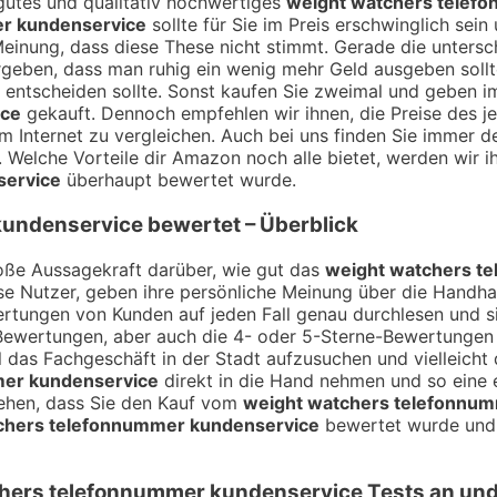
n gutes und qualitativ hochwertiges
weight watchers telef
r kundenservice
sollte für Sie im Preis erschwinglich sein
Meinung, dass diese These nicht stimmt. Gerade die unters
rgeben, dass man ruhig ein wenig mehr Geld ausgeben sollte
ntscheiden sollte. Sonst kaufen Sie zweimal und geben im 
ice
gekauft. Dennoch empfehlen wir ihnen, die Preise des j
m Internet zu vergleichen. Auch bei uns finden Sie immer de
elche Vorteile dir Amazon noch alle bietet, werden wir i
service
überhaupt bewertet wurde.
kundenservice
bewertet – Überblick
ße Aussagekraft darüber, wie gut das
weight watchers t
se Nutzer, geben ihre persönliche Meinung über die Handhab
rtungen von Kunden auf jeden Fall genau durchlesen und si
ewertungen, aber auch die 4- oder 5-Sterne-Bewertungen ex
l das Fachgeschäft in der Stadt aufzusuchen und vielleich
mer kundenservice
direkt in die Hand nehmen und so eine e
sehen, dass Sie den Kauf vom
weight watchers telefonnu
chers telefonnummer kundenservice
bewertet wurde und s
hers telefonnummer kundenservice
Tests an un