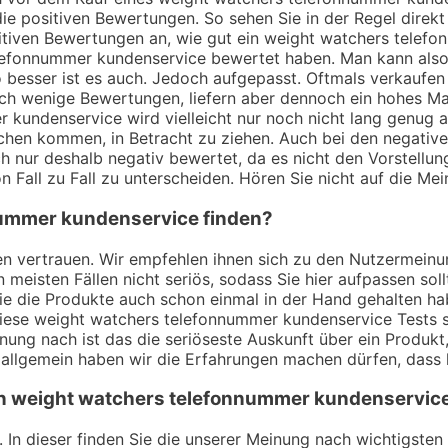
ie positiven Bewertungen. So sehen Sie in der Regel direk
tiven Bewertungen an, wie gut ein weight watchers telefon
lefonnummer kundenservice bewertet haben. Man kann also 
besser ist es auch. Jedoch aufgepasst. Oftmals verkaufen 
h wenige Bewertungen, liefern aber dennoch ein hohes Maß
 kundenservice wird vielleicht nur noch nicht lang genug 
prechen kommen, in Betracht zu ziehen. Auch bei den negati
 nur deshalb negativ bewertet, da es nicht den Vorstellun
n Fall zu Fall zu unterscheiden. Hören Sie nicht auf die Mei
nummer kundenservice finden?
ungen vertrauen. Wir empfehlen ihnen sich zu den Nutzerme
 meisten Fällen nicht seriös, sodass Sie hier aufpassen so
ie die Produkte auch schon einmal in der Hand gehalten h
ese weight watchers telefonnummer kundenservice Tests si
inung nach ist das die seriöseste Auskunft über ein Produ
llgemein haben wir die Erfahrungen machen dürfen, dass k
von weight watchers telefonnummer kundenservic
. In dieser finden Sie die unserer Meinung nach wichtigste