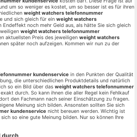
onnummer kundenservice
kosten darf. Diese Frage ist auf
 und um so weniger es kostet, um so besser ist es für ihren
chiedlichen
weight watchers telefonnummer
 und sich gleich für ein
weight watchers
Endeffekt noch mehr Geld aus, als hätte Sie sich gleich
eweiligen
weight watchers telefonnummer
n aktuellsten Preis des jeweiligen
weight watchers
hnen später noch aufzeigen. Kommen wir nun zu der
elefonnummer kundenservice
in den Punkten der Qualität
ung, die unterschiedlichen Produktdetails und natürlich
ch so ein Bild über das
weight watchers telefonnummer
akt durch. So kann ihnen die aller Regel kein Fehlkauf
t dort den Fachmann nach seiner Einschätzung zu fragen.
igene Meinung sich bilden. Ansonsten sollten Sie sich
mmer kundenservice
nicht bereuen werden. Wichtig ist
ich so eine gute Meinung bilden. Nur so können Ihre
d durch