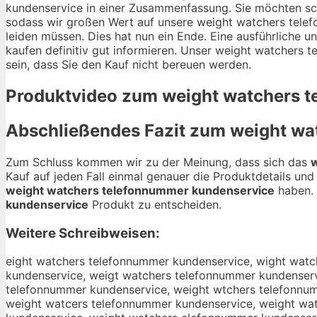
kundenservice in einer Zusammenfassung. Sie möchten sch
sodass wir großen Wert auf unsere weight watchers telef
leiden müssen. Dies hat nun ein Ende. Eine ausführliche 
kaufen definitiv gut informieren. Unser weight watchers t
sein, dass Sie den Kauf nicht bereuen werden.
Produktvideo zum
weight watchers 
Abschließendes Fazit zum
weight wa
Zum Schluss kommen wir zu der Meinung, dass sich das
w
Kauf auf jeden Fall einmal genauer die Produktdetails un
weight watchers telefonnummer kundenservice
haben. Ü
kundenservice
Produkt zu entscheiden.
Weitere Schreibweisen:
eight watchers telefonnummer kundenservice, wight watchers telefonnummer kundenservice, weght watchers telefonnummer kundenservice, weiht watchers telefonnummer kundenservice, weigt watchers telefonnummer kundenservice, weigh watchers telefonnummer kundenservice, weight watchers telefonnummer kundenservice, weight atchers telefonnummer kundenservice, weight wtchers telefonnummer kundenservice, weight wachers telefonnummer kundenservice, weight wathers telefonnummer kundenservice, weight watcers telefonnummer kundenservice, weight watchrs telefonnummer kundenservice, weight watches telefonnummer kundenservice, weight watcher telefonnummer kundenservice, weight watchers elefonnummer kundenservice, weight watchers tlefonnummer kundenservice, weight watchers teefonnummer kundenservice, weight watchers telfonnummer kundenservice, weight watchers teleonnummer kundenservice, weight watchers telefnnummer kundenservice, weight watchers telefonummer kundenservice, weight watchers telefonnmmer kundenservice, weight watchers telefonnumer kundenservice, weight watchers telefonnummr kundenservice, weight watchers telefonnumme kundenservice, weight watchers telefonnummer undenservice, weight watchers telefonnummer kndenservice, weight watchers telefonnummer kudenservice, weight watchers telefonnummer kunenservice, weight watchers telefonnummer kundnservice, weight watchers telefonnummer kundeservice, weight watchers telefonnummer kundenervice, weight watchers telefonnummer kundensrvice, weight watchers telefonnummer kundensevice, weight watchers telefonnummer kundenserice, weight watchers telefonnummer kundenservce, weight watchers telefonnummer kundenservie, weight watchers telefonnummer kundenservic, wweight watchers telefonnummer kundenservice, weeight watchers telefonnummer kundenservice, weiight watchers telefonnummer kundenservice, weigght watchers telefonnummer kundenservice, weighht watchers telefonnummer kundenservice, weightt watchers telefonnummer kundenservice, weight wwatchers telefonnummer kundenservice, weight waatchers telefonnummer kundenservice, weight wattchers telefonnummer kundenservice, weight watcchers telefonnummer kundenservice, weight watchhers telefonnummer kundenservice, weight watcheers telefonnummer kundenservice, weight watcherrs telefonnummer kundenservice, weight watcherss telefonnummer kundenservice, weight watchers ttelefonnummer kundenservice, weight watchers teelefonnummer kundenservice, weight watchers tellefonnummer kundenservice, weight watchers teleefonnummer kundenservice, weight watchers teleffonnummer kundenservice, weight watchers telefoonnummer kundenservice, weight watchers telefonnnummer kundenservice, weight watchers telefonnuummer kundenservice, weight watchers telefonnummmer kundenservice, weight watchers telefonnummeer kundenservice, weight watchers telefonnummerr kundenservice, weight watchers telefonnummer kkundenservice, weight watchers telefonnummer kuundenservice, weight watchers telefonnummer kunndenservice, weight watchers telefonnummer kunddenservice, weight watchers telefonnummer kundeenservice, weight watchers telefonnummer kundennservice, weight watchers telefonnummer kundensservice, weight watchers telefonnummer kundenseervice, weight watchers telefonnummer kundenserrvice, weight watchers telefonnummer kundenservvice, weight watchers telefonnummer kund