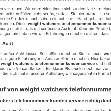
ngen vertrauen. Wir empfehlen ihnen sich zu den Nutzermei
n meisten Fällen nicht seriös, sodass Sie hier aufpassen s
ie die Produkte auch schon einmal in der Hand gehalten h
 können. Diese
weight watchers telefonnummer kundense
inung nach ist das die seriöseste Auskunft über ein Produ
llgemein haben wir die Erfahrungen machen dürfen, dass k
r Acht
t außer Acht lassen. Schließlich möchten Sie ihr neues
wei
ch sehr gute Erfahrung mit Amazon-Prime machen. Hier bek
n
weight watchers telefonnummer kundenservice
und halt
 noch die Versandkosten. Ein klarer Pluspunkt noch mal von
Sie sich mal in unserer Auflistung die sogenannten Prime 
auf von weight watchers telefonnumm
chers telefonnummer kundenservice richtig deu
ch vor dem Kauf eines weight watchers telefonnummer kunde