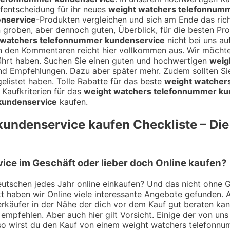
ufentscheidung für ihr neues
weight watchers telefonnum
nservice
-Produkten vergleichen und sich am Ende das ric
en groben, aber dennoch guten, Überblick, für die besten Pr
 watchers telefonnummer kundenservice
nicht bei uns auf
n den Kommentaren reicht hier vollkommen aus. Wir möcht
hrt haben. Suchen Sie einen guten und hochwertigen
weig
 und Empfehlungen. Dazu aber später mehr. Zudem sollten Si
listet haben. Tolle Rabatte für das beste
weight watcher
Kaufkriterien für das
weight watchers telefonnummer ku
kundenservice
kaufen.
kundenservice
kaufen Checkliste – Die
ce im Geschäft oder lieber doch Online kaufen?
utschen jedes Jahr online einkaufen? Und das nicht ohne Gru
 haben wir Online viele interessante Angebote gefunden. A
 Verkäufer in der Nähe der dich vor dem Kauf gut beraten k
empfehlen. Aber auch hier gilt Vorsicht. Einige der von uns
 so wirst du den Kauf von einem weight watchers telefonnu