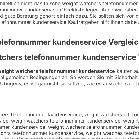
ließlich nicht das falsche weight watchers telefonnummer 
onnummer kundenservice Checkliste legen. Auch wir haben 
und gute Beratung gehört einfach dazu. Sie sollten sich v
elefonnummer kundenservice Kaufratgeber hilft ihnen dabei.
telefonnummer kundenservice
Vergleic
tchers telefonnummer kundenservice
eight watchers telefonnummer kundenservice
kaufen au
d allgemeinen Bedingungen an. So werden Sie mit Sicherheit
brigens, es ist gar nicht so schwer, wie es aussieht, sich f
enserviice, weight watchers telefonnummer kundenservicce, weight watchers telefonnummer kundenservicee, ewight watchers telefonnummer kundenservice, wieght watchers telefonnummer kundenservice, wegiht watchers telefonnummer kundenservice, weihgt watchers telefonnummer kundenservice, weigth watchers telefonnummer kundenservice, weigh twatchers telefonnummer kundenservice, weightw atchers telefonnummer kundenservice, weight awtchers telefonnummer kundenservice, weight wtachers telefonnummer kundenservice, weight wacthers telefonnummer kundenservice, weight wathcers telefonnummer kundenservice, weight watcehrs telefonnummer kundenservice, weight watchres telefonnummer kundenservice, weight watchesr telefonnummer kundenservice, weight watcher stelefonnummer kundenservice, weight watcherst elefonnummer kundenservice, weight watchers etlefonnummer kundenservice, weight watchers tleefonnummer kundenservice, weight watchers teelfonnummer kundenservice, weight watchers telfeonnummer kundenservice, weight watchers teleofnnummer kundenservice, weight watchers telefnonummer kundenservice, weight watchers telefonunmmer kundenservice, weight watchers telefonnmumer kundenservice, weight watchers telefonnumemr kundenservice, weight watchers telefonnummre kundenservice, weight watchers telefonnumme rkundenservice, weight watchers telefonnummerk undenservice, weight watchers telefonnummer ukndenservice, weight watchers telefonnummer knudenservice, weight watchers telefonnummer kudnenservice, weight watchers telefonnummer kunednservice, weight watchers telefonnummer kundneservice, weight watchers telefonnummer kundesnervice, weight watchers telefonnummer kundenesrvice, weight watchers telefonnummer kundensrevice, weight watchers telefonnummer kundensevrice, weight watchers telefonnummer kundenserivce, weight watchers telefonnummer kundenservcie, weight watchers telefonnummer kundenserviec, weightwatchers telefonnummer kundenservice, weight watcherstelefonnummer kundenservice, weight watchers telefonnummerkundenservice, qeight watchers telefonnummer kundenservice, aeight watchers telefonnummer kundenservice, seight watchers telefonnummer kundenservice, deight watchers telefonnummer kundenservice, eeight watchers telefonnummer kundenservice, 1eight watchers telefonnummer kundenservice, 2eight watchers telefonnummer kundenservice, wwight watchers telefonnummer kundenservice, wsight watchers telefonnummer kundenservice, wdight watchers telefonnummer kundenservice, wfight watchers telefonnummer kundenservice, wright watchers telefonnummer kundenservice, w3ight watchers telefonnummer kundenservice, w4ight watchers telefonnummer kundenservice, weught watchers telefonnummer kundenservice, wejght watchers telefonnummer kundenservice, wekght watchers telefonnummer kundenservice, welght watchers telefonnummer kundenservice, weoght watchers telefonnummer kundenservice, we8ght watchers telefonnummer kundenservice, we9ght watchers telefonnummer kundenservice, weirht watchers telefonnummer kundenservice, weifht watchers telefonnummer kundenservice, weivht watchers telefonnummer kundenservice, weitht watchers telefonnummer kundenservice, weibht watchers telefonnummer kundenservice, weiyht watchers telefonnummer kundenservice, weihht watchers telefonnummer kundenservice, weinht watchers telefonnummer kundenservice, weigbt watchers telefonnummer kundenservice, weiggt watchers telefonnummer kunden