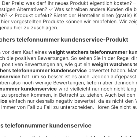
r Preis: was darf ihr neues Produkt eigentlich kosten? – L
nstigen Alternativen? ✓ Was schreiben andere Kunden die b
b? ✓ Produkt defekt? Bietet der Hersteller einen (gratis) 
 hier vorgestellten Produkte können wir empfehlen. Wir zeige
genau hier zu zuschlagen.
chers telefonnummer kundenservice
-Produkt
ch vor dem Kauf eines
weight watchers telefonnummer ku
ch die positiven Bewertungen. So sehen Sie in der Regel d
e positiven Bewertungen an, wie gut ein
weight watchers 
chers telefonnummer kundenservice
bewertet haben. Man 
nservice
hat, um so besser ist es auch. Jedoch aufgepasst
haben also noch wenige Bewertungen, liefern aber dennoch 
onnummer kundenservice
wird vielleicht nur noch nicht la
och zu sprechen kommen, in Betracht zu ziehen. Auch bei de
ice
einfach nur deshalb negativ bewertet, da es nicht den V
 immer von Fall zu Fall zu unterscheiden. Hören Sie nicht a
rs telefonnummer kundenservice