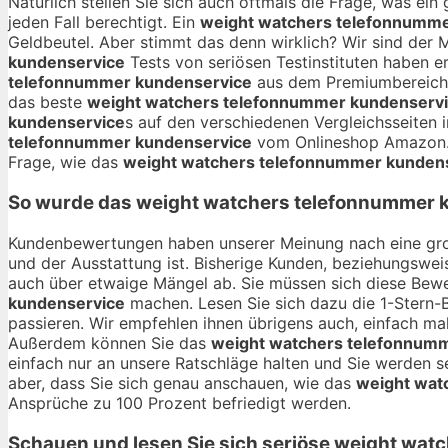
Natürlich stellen Sie sich auch oftmals die Frage, was ei
jeden Fall berechtigt. Ein
weight watchers telefonnumme
Geldbeutel. Aber stimmt das denn wirklich? Wir sind der 
kundenservice
Tests von seriösen Testinstituten haben e
telefonnummer kundenservice
aus dem Premiumbereich e
das beste
weight watchers telefonnummer kundenserv
kundenservice
s auf den verschiedenen Vergleichsseiten i
telefonnummer kundenservice
vom Onlineshop Amazon. W
Frage, wie das
weight watchers telefonnummer kunden
So wurde das
weight watchers telefonnummer 
Kundenbewertungen haben unserer Meinung nach eine gro
und der Ausstattung ist. Bisherige Kunden, beziehungswei
auch über etwaige Mängel ab. Sie müssen sich diese Bewe
kundenservice
machen. Lesen Sie sich dazu die 1-Stern-B
passieren. Wir empfehlen ihnen übrigens auch, einfach ma
Außerdem können Sie das
weight watchers telefonnum
einfach nur an unsere Ratschläge halten und Sie werden 
aber, dass Sie sich genau anschauen, wie das
weight wat
Ansprüche zu 100 Prozent befriedigt werden.
Schauen und lesen Sie sich seriöse
weight watc