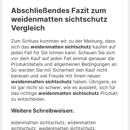
Abschließendes Fazit zum
weidenmatten sichtschutz
Vergleich
Zum Schluss kommen wir zu der Meinung, dass
sich das
weidenmatten sichtschutz
kaufen auf
jeden Fall für Sie lohnen kann. Schauen Sie sich
vor dem Kauf auf jeden Fall einmal genauer die
Produktdetails und allgemeinen Bedingungen an.
So werden Sie mit Sicherheit den Kauf nicht
bereuen und viel Freude mit ihrem neuen
weidenmatten sichtschutz
haben. Übrigens, es
ist gar nicht so schwer, wie es aussieht, sich für
das richtige
weidenmatten sichtschutz
Produkt
zu entscheiden.
Weitere Schreibweisen:
eidenmatten sichtschutz, widenmatten sichtschutz, wedenmatten sichtschutz, weienmatten sichtschutz, weidnmatten sichtschutz, weidematten sichtschutz, weidenatten sichtschutz, weidenmtten sichtschutz, weidenmaten sichtschutz, weidenmattn sichtschutz, weidenmatte sichtschutz, weidenmatten sichtschutz, weidenmatten ichtschutz, weidenmatten schtschutz, weidenmatten sihtschutz, weidenmatten sictschutz, weidenmatten sichschutz, weidenmatten sichtchutz, weidenmatten sichtshutz, weidenmatten sichtscutz, weidenmatten sichtschtz, weidenmatten sichtschuz, weidenmatten sichtschut, wweidenmatten sichtschutz, weeidenmatten sichtschutz, weiidenmatten sichtschutz, weiddenmatten sichtschutz, weideenmatten sichtschutz, weidennmatten sichtschutz, weidenmmatten sichtschutz, weidenmaatten sichtschutz, weidenmattten sichtschutz, weidenmatteen sichtschutz, weidenmattenn sichtschutz, weidenmatten ssichtschutz, weidenmatten siichtschutz, weidenmatten sicchtschutz, weidenmatten sichhtschutz, weidenmatten sichttschutz, weidenmatten sichtsschutz, weidenmatten sichtscchutz, weidenmatten sichtschhutz, weidenmatten sichtschuutz, weidenmatten sichtschuttz, weidenmatten sichtschutzz, ewidenmatten sichtschutz, wiedenmatten sichtschutz, wedienmatten sichtschutz, weiednmatten sichtschutz, weidnematten sichtschutz, weidemnatten sichtschutz, weidenamtten sichtschutz, weidenmtaten sichtschutz, weidenmatetn sichtschutz, weidenmattne sichtschutz, weidenmatte nsichtschutz, weidenmattens ichtschutz, weidenmatten ischtschutz, weidenmatten scihtschutz, weidenmatten sihctschutz, weidenmatten sicthschutz, weidenmatten sichstchutz, weidenmatten sichtcshutz, weidenmatten sichtshcutz, weidenmatten sichtscuhtz, weidenmatten sichtschtuz, weidenmatten sichtschuzt, weidenmattensichtschutz, qeidenmatten sichtschutz, aeidenmatten sichtschutz, seidenmatten sichtschutz, deidenmatten sichtschutz, eeidenmatten sichtschutz, 1eidenmatten sichtschutz, 2eidenmatten sichtschutz, wwidenmatten sichtschutz, wsidenmatten sichtschutz, wdidenmatten sichtschutz, wfidenmatten sichtschutz, wridenmatten sichtschutz, w3idenmatten sichtschutz, w4idenmatten sichtschutz, weudenmatten sichtschutz, wejdenmatten sichtschutz, wekdenmatten sichtschutz, weldenmatten sichtschutz, weodenmatten sichtschutz, we8denmatten sichtschutz, we9denmatten sichtschutz, weixenmatten sichtschutz, weisenmatten sichtschutz, weiwenmatten sichtschutz, weieenmatten sichtschutz, weirenmatten sichtschutz, weifenmatten sichtschutz, weivenmatten sichtschutz, weicenmatten sichtschutz, weidwnmatten sichtschutz, weidsnmatten sichtschutz, weiddnmatten sichtschutz, weidfnmatten sichtschutz, weidrnmatten sichtschutz, weid3nmatten sichtschutz, weid4nmatten sichtschutz, weide matten sichtschutz, weidebmatten sichtschutz, weidegmatten sichtschutz, weidehmatten sichtschutz, weidejmatten sichtschutz, weidemmatten sichtschutz, weiden atten sichtschutz, weidennatten sichtschutz, weidenhatten sichtschutz, weidenjatten sichtschutz, weidenkatten sichtschutz, weidenlatten sichtschutz, weidenmqtten sichtschutz, weidenmwtten sichtschutz, weidenmztten sichtschutz, weidenmxtten sichtschutz, weidenmarten sichtschutz, weidenmaften sichtschutz, weidenmagten sichtschutz, weidenmahten sichtschutz, weidenmayten sichtschutz, weidenma5ten sichtschutz, weidenma6ten sichtschutz, weidenmatren sichtschutz, weidenmatfen sichtschutz, weidenmatgen sichtschutz, weidenmathen sichtschutz, weidenmatyen sichtschutz, weidenmat5en sichtschutz, weidenmat6en sichtschutz, weidenmattwn sichtschutz, weidenmattsn sichtschutz, weidenmattdn sichtschutz, weidenmattfn sichtschutz, weidenmattrn sichtschutz, weidenmatt3n sichtschutz, weidenmatt4n sichtschutz, weidenmatte sichtschutz, weidenmatteb sichtschutz, weidenmatteg sichtschutz, weidenmatteh sichtschutz, weidenmattej sichtschutz, weidenmattem sichtschutz, weidenmatten qichtschutz, weidenmatten wichtschutz, weidenmatten eichtschutz, weidenmatten zichtschutz, weidenmatten xichtschutz, weidenmatten cichtschutz, weidenmatten suchtschutz, weidenmatten sjchtschutz, weidenmatten skchtschutz, weidenmatten slchtschutz, weidenmatten sochtschutz, weidenmatten s8chtschutz, weidenmatten s9chtschutz, weidenmatten si htschutz, weidenmatten sixhtschutz, weidenmatten sishtschutz, weidenmatten sidhtschutz, weidenmatten sifhtschutz, weidenmatten sivhtschutz, weidenmatten sicbtschutz, weidenmatten sicgtschutz, weidenmatten sicttschutz, weidenmatten sicytschutz, weidenmatten sicutschutz, weidenmatten sicjtschutz, weidenmatten sicmtschutz, weidenmatten sicntschutz, weidenmatten sichrschutz, weidenmatten sichfschutz, weidenmatten sichgschutz, weidenmatten sichhschutz, weidenmatten sichyschutz, weidenmatten sich5schutz, weidenmatten sich6schutz, weidenmatten sichtqchutz, weidenmatten sichtwchutz, weidenmatten sichtechutz, weidenmatten sichtzchutz, weidenmatten sichtxchutz, weidenmatten sichtcchutz, weidenmatten sichts hutz, weidenmatten sichtsxhutz, weidenmatten sichtsshutz, weidenmatten sichtsdhutz, weidenmatten sichtsfhutz, weidenmatten sichtsvhutz, weidenmatten sichtscbutz, weidenmatten sichtscgutz, weidenmatten sichtsctutz, weidenmatten sichtscyutz, weidenmatten sichtscuutz, weidenmatten sichtscjutz, weidenmatten sichtscmutz, weidenmatten sichtscnutz, weidenmatten sichtschytz, weidenmatten sichtschhtz, weidenmatten sichtschjtz, weidenmatten sichtschktz, weidenmatten sichtschitz, weidenmatten sichtsch7tz, weidenmatten sichtsch8tz, weidenmatten sichtschurz, weidenmatten sichtschufz, weidenmatten sichtschugz, weidenmatten sichtschuhz, weidenmatten sichtschuyz, weidenmatten sichtschu5z, weidenmatten sichtschu6z, weidenmatten sichtschutx, weidenmatten sichtschuts, weidenmatten sichtschuta, qweidenmatten sichtschutz, wqeidenmatten sichtschutz, aweidenmatten sichtschutz, waeidenmatten sichtschutz, sweidenmatten sichtschutz, wseidenmatten sichtschutz, dweidenmatten sichtschutz, wdeidenmatten sichtschutz, eweidenmatten sichtschutz, 1weidenmatten sichtschutz, w1eidenmatten sichtschutz, 2weidenmatten sichtschutz, w2eidenmatten sichtschutz, wewidenmatten sichtschutz, wesidenmatten sichtschutz, wedidenmatten sichtschutz, wfeidenmatten sichtschutz, wefidenmatten sichtschutz, wreidenmatten sichtschutz, weridenmatten sichtschutz, w3eidenmatten sichtschutz, we3idenmatten sichtschutz, w4eidenmatten sichtschutz, we4idenmatten sichtschutz, weuidenmatten sichtschutz, weiudenmatten sichtschutz, wejidenmatten sichtschutz, weijdenmatten sichtschutz, wekidenmatten sichtschutz, weikdenmatten sichtschutz, welidenmatten sichtschutz, weildenmatten sichtschutz, weoidenmatten sichtschutz, weiodenmatten sichtschutz, we8idenmatten sichtschutz, wei8denmatten sichtschutz, we9idenmatten sichtschutz, wei9denmatten sichtschutz, weixdenmatten sichtschutz, weidxenmatten sichtschutz, weisdenmatten sichtschutz, weidsenmatten sichtschutz, weiwdenmatten sichtschutz, weidwenmatten sichtschutz, weiedenmatten sichtschutz, weirdenmatten sichtschutz, weidrenmatten sichtschutz, weifdenmatten sichtschutz, weidfenmatten sichtschutz, weivdenmatten sichtschutz, weidvenmatten sichtschutz, weicdenmatten sichtschutz, weidcenmatten sichtschutz, weidewnmatten sichtschutz, weidesnmatten sichtschutz, weidednmatten sichtschutz, weidefnmatten sichtschutz, weidernmatten sichtschutz, weid3enmatten sichtschutz, weide3nmatten sichtschutz, weid4enmatten sichtschutz, weide4nmatten sichtschutz, weide nmatten sichtschutz, weiden matten sichtschutz, weidebnmatten sichtschutz, weidenbmatten sichtschutz, weidegnmatten sichtschutz, weidengmatten sichtschutz, weidehnmatten sichtschutz, weidenhmatten sichtschutz, weidejnmatten sichtschutz, weidenjmatten sichtschutz, weidemnmatten sichtschutz, weidenm atten sichtschutz, weidenmnatten sichtschutz, weidenmhatten sichtschutz, weidenmjatten sichtschutz, weidenkmatten sichtschutz, weidenmkatten sichtschutz, weidenlmatten sichtschutz, weidenmlatten sichtschutz, weidenmqatten sichtschutz, weidenmaqtten sichtschutz, weidenmwatten sichtschutz, weidenmawtten sichtschutz, weidenmzatten sichtschutz, weidenmaztten sichtschutz, weidenmxatten sichtschutz, weidenmaxtten sichtschutz, weidenmartten sichtschutz, weidenmatrten sichtschutz, weidenmaftten sichtschutz, weidenmatften sichtschutz, weidenmagtten sichtschutz, weidenmatgten sichtschutz, weidenmahtten sichtschutz, weidenmathten sichtschutz, weidenmaytten sichtschutz, weidenmatyten sichtschutz, weidenma5tten sichtschutz, weidenmat5ten sichtschutz, weidenma6tten sichtschutz, weidenmat6ten sichtschutz, weidenmattren sichtschutz, weidenmattfen sichtschutz, weidenmattgen sichtschutz, weidenmatthen sichtschutz, weidenmattyen sichtschutz, weidenmatt5en sichtschutz, weidenmatt6en sichtschutz, weidenmattwen sichtschutz, weidenmattewn sichtschutz, weidenmattsen sichtschutz, weidenmattesn sichtschutz, weidenmattden sichtschutz, weidenmattedn sichtschutz, weidenmattefn sichtschutz, weidenmattern sichtschutz, weidenmatt3en sichtschutz, weidenmatte3n sichtschutz, weidenmatt4en sichtschutz, weidenmatte4n sichtschutz, weidenmatte n sichtschutz, weidenmatten sichtschutz, weidenmattebn sichtschutz, weidenmattenb sichtschutz, weidenmattegn sichtschutz, weidenmatteng sichtschutz, weidenmattehn sichtschutz, weidenmattenh sichtschutz, weidenmattejn sichtschutz, weidenmattenj sichtschutz, weidenmattemn sichtschutz, weidenmattenm sichtschutz, weidenmatten qsichtschutz, weidenmatten sqichtschutz, weidenmatten wsichtschutz, weidenmatten swichtschutz, weidenmatten esichtschutz, weidenmatten seichtschutz, weidenmatten zsichtschutz, weidenmatten szichtschutz, weidenmatten xsichtschutz, weidenmatten sxichtschutz, weidenmatten csichtschutz, weidenmatten scichtschutz, weidenmatten suichtschutz, weidenmatten siuchtschutz, weidenmatten sjichtschutz, weidenmatten sijchtschutz, weidenmatten skichtschutz, weidenmatten sikchtschutz, weidenmatten slichtschutz, weidenmatten silchtschutz, weidenmatten soichtschutz, weidenmatten siochtschutz, weidenmatten s8ichtschutz, weidenmatten si8chtschutz, weidenmatten s9ichtschutz, weidenmatten si9chtschutz, weidenmatten