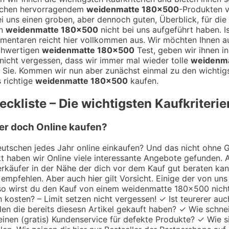
ischen hervorragendem
weidenmatte 180×500
-Produkten v
 bei uns einen groben, aber dennoch guten, Überblick, für di
en
weidenmatte 180×500
nicht bei uns aufgeführt haben. I
mentaren reicht hier vollkommen aus. Wir möchten Ihnen 
chwertigen
weidenmatte 180×500
Test, geben wir ihnen in
nicht vergessen, dass wir immer mal wieder tolle
weidenm
 Sie. Kommen wir nun aber zunächst einmal zu den wichtigs
 richtige
weidenmatte 180×500
kaufen.
ckliste – Die wichtigsten Kaufkriterie
er doch Online kaufen?
utschen jedes Jahr online einkaufen? Und das nicht ohne Gru
 haben wir Online viele interessante Angebote gefunden. A
 Verkäufer in der Nähe der dich vor dem Kauf gut beraten k
empfehlen. Aber auch hier gilt Vorsicht. Einige der von uns
r so wirst du den Kauf von einem weidenmatte 180×500 nic
h kosten? – Limit setzen nicht vergessen! ✓ Ist teurerer au
en die bereits diesesn Artikel gekauft haben? ✓ Wie schne
einen (gratis) Kundenservice für defekte Produkte? ✓ Wie s