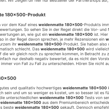
en. Wir zeigen dir hier nur Bestseller der Partnershops auf
te 180×500
-Produkt
ch vor dem Kauf eines
weidenmatte 180×500
-Produkts imm
Bewertungen. So sehen Sie in der Regel direkt die Vor- un
ewertungen an, wie gut ein
weidenmatte 180×500
ist. Hie
o in der Regel davon sprechen, je mehr Rezensionen ein
w
kurzem ihr
weidenmatte 180×500
-Produkt. Sie haben also
omatisch schlecht. Das
weidenmatte 180×500
wird viellei
 auf die wir gleich noch zu sprechen kommen, in Betracht z
infach nur deshalb negativ bewertet, da es nicht den Vorste
 immer von Fall zu Fall zu unterscheiden. Hören Sie nicht a
180×500
n gutes und qualitativ hochwertiges
weidenmatte 180×500
k
ich sein und um so weniger es kostet, um so besser ist es f
die unterschiedlichen
weidenmatte 180×500
Tests von ser
eidenmatte 180×500
aus dem Premiumbereich entscheiden
as beste
weidenmatte 180×500
gekauft. Dennoch empfehlen