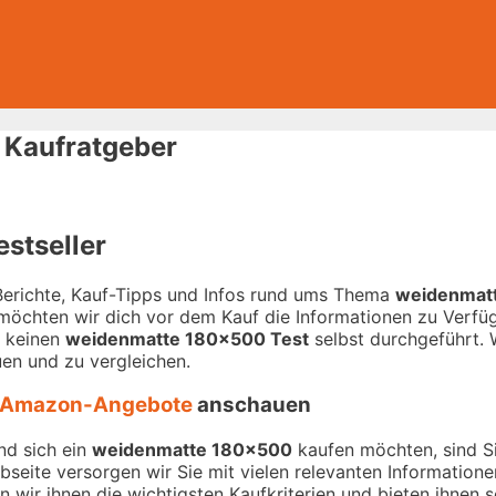
 Kaufratgeber
stseller
-Berichte, Kauf-Tipps und Infos rund ums Thema
weidenmat
 möchten wir dich vor dem Kauf die Informationen zu Verfügu
r keinen
weidenmatte 180×500 Test
selbst durchgeführt. W
en und zu vergleichen.
Amazon-Angebote
anschauen
nd sich ein
weidenmatte 180×500
kaufen möchten, sind Sie
ebseite versorgen wir Sie mit vielen relevanten Informatio
 wir ihnen die wichtigsten Kaufkriterien und bieten ihnen s