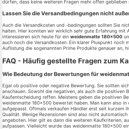
dürfen, dass keine weiteren Fragen mehr offen geblieben 
Lassen Sie die Versandbedingungen nicht auße
Auch die Versandkosten und -bedingungen sollten Sie nich
halten. Hier konnten wir wirklich sehr gute Erfahrung mi
interessieren sich heute für ein
weidenmatte 180×500
un
auch noch die Versandkosten. Ein klarer Pluspunkt noch m
Auflistung die sogenannten Prime Produkte genauer an, hi
FAQ - Häufig gestellte Fragen zum 
Wie Bedeutung der Bewertungen für weidenmat
Egal ob positive oder negative Bewertung. Sie sollten s
anschauen. Sowohl die negativen, als auch die positiven 
Kaufentscheidung reffen. Meistens geben die positiven Be
weidenmatte 180×500 bewertet haben. Man kann also in d
aufgepasst. Oftmals verkaufen Händler erst seit kurzem 
Qualität. Wenige Rezensionen sind also nicht automatisc
angeboten. Hier gilt es dann die weiteren Kaufkriterien,
aufpassen. Vielleicht wurde das weidenmatte 180×500 einf