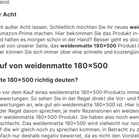
sind.
r Acht
t außer Acht lassen. Schließlich möchten Sie ihr neues
wei
t Amazon-Prime machen. Hier bekommen Sie das Produkt in d
d halten es morgen schon in der Hand? Besser geht es doch
al von unserer Seite, das
weidenmatte 180×500
Produkt b
er können Sie sich immer über eine schnelle und kostengüns
Kauf von weidenmatte 180×500
te 180×500 richtig deuten?
ich vor dem Kauf eines weidenmatte 180×500-Produkts immer
Bewertungen. So sehen Sie in der Regel direkt die Vor- un
wertungen an, wie gut ein weidenmatte 180×500 ist. Hier i
er Regel davon sprechen, je mehr Rezensionen ein weiden
ihr weidenmatte 180×500-Produkt. Sie haben also noch wen
h schlecht. Das weidenmatte 180×500 wird vielleicht nur n
 auf die wir gleich noch zu sprechen kommen, in Betracht z
ach nur deshalb negativ bewertet, da es nicht den Vorstell