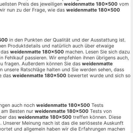
uellsten Preis des jeweiligen
weidenmatte 180×500
vom
wir nun zu der Frage, wie das
weidenmatte 180×500
500
in den Punkten der Qualität und der Ausstattung ist.
en Produktdetails und natürlich auch über etwaige
r das
weidenmatte 180×500
machen. Lesen Sie sich dazu
n Fehlkauf passieren. Wir empfehlen ihnen übrigens auch,
 zu fragen. Außerdem können Sie das
weidenmatte
an unsere Ratschläge halten und Sie werden sehen, dass
ie das
weidenmatte 180×500
bewertet wurde und sich so
nungen auch noch
weidenmatte 180×500
Tests
ch am Besten nur
weidenmatte 180×500
Tests von
über das
weidenmatte 180×500
treffen können. Diese
n. Unserer Meinung nach ist das die seriöseste Auskunft
wortet und allgemein haben wir die Erfahrungen machen