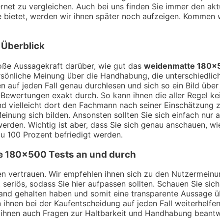
rnet zu vergleichen. Auch bei uns finden Sie immer den akt
 bietet, werden wir ihnen später noch aufzeigen. Kommen 
 Überblick
ße Aussagekraft darüber, wie gut das
weidenmatte 180×
sönliche Meinung über die Handhabung, die unterschiedlich
 auf jeden Fall genau durchlesen und sich so ein Bild übe
Bewertungen exakt durch. So kann ihnen die aller Regel kei
nd vielleicht dort den Fachmann nach seiner Einschätzung
inung sich bilden. Ansonsten sollten Sie sich einfach nur 
erden. Wichtig ist aber, dass Sie sich genau anschauen, w
u 100 Prozent befriedigt werden.
e 180×500
Tests an und durch
ngen vertrauen. Wir empfehlen ihnen sich zu den Nutzermei
t seriös, sodass Sie hier aufpassen sollten. Schauen Sie si
Hand gehalten haben und somit eine transparente Aussage 
 ihnen bei der Kaufentscheidung auf jeden Fall weiterhelfe
 ihnen auch Fragen zur Haltbarkeit und Handhabung beant