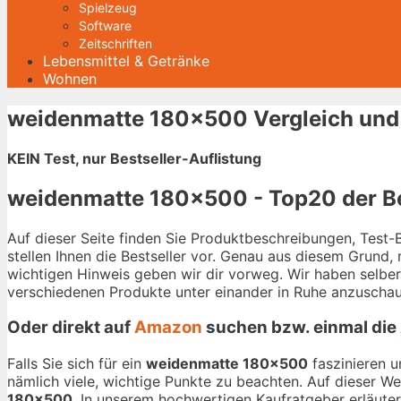
Spielzeug
Software
Zeitschriften
Lebensmittel & Getränke
Wohnen
weidenmatte 180×500 Vergleich und
KEIN Test, nur Bestseller-Auflistung
weidenmatte 180×500 - Top20 der Be
Auf dieser Seite finden Sie Produktbeschreibungen, Test
stellen Ihnen die Bestseller vor. Genau aus diesem Grund,
wichtigen Hinweis geben wir dir vorweg. Wir haben selbe
verschiedenen Produkte unter einander in Ruhe anzuschau
Oder direkt auf
Amazon
suchen bzw. einmal die
Falls Sie sich für ein
weidenmatte 180×500
faszinieren u
nämlich viele, wichtige Punkte zu beachten. Auf dieser W
180×500
. In unserem hochwertigen Kaufratgeber erläutern