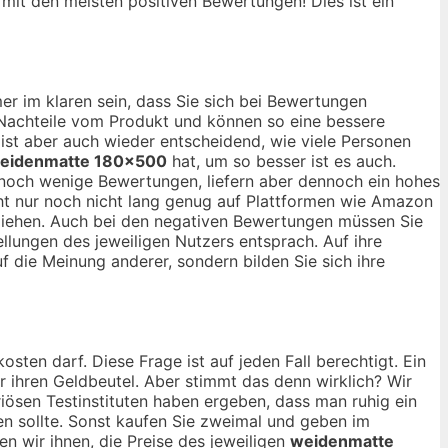
, mit den meisten positiven Bewertungen! Dies ist ein
er im klaren sein, dass Sie sich bei Bewertungen
d Nachteile vom Produkt und können so eine bessere
r ist aber auch wieder entscheidend, wie viele Personen
eidenmatte 180×500
hat, um so besser ist es auch.
 noch wenige Bewertungen, liefern aber dennoch ein hohes
cht nur noch nicht lang genug auf Plattformen wie Amazon
u ziehen. Auch bei den negativen Bewertungen müssen Sie
llungen des jeweiligen Nutzers entsprach. Auf ihre
uf die Meinung anderer, sondern bilden Sie sich ihre
osten darf. Diese Frage ist auf jeden Fall berechtigt. Ein
ür ihren Geldbeutel. Aber stimmt das denn wirklich? Wir
iösen Testinstituten haben ergeben, dass man ruhig ein
 sollte. Sonst kaufen Sie zweimal und geben im
 wir ihnen, die Preise des jeweiligen
weidenmatte