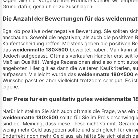
sagen, alle hier vorgestellten Produkte können wir empfehl
Grund dafür, genau hier zu zuschlagen.
Die Anzahl der Bewertungen für das
weidenmat
Egal ob positive oder negative Bewertung. Sie sollten si
anschauen. Sowohl die negativen, als auch die positiven 
Kaufentscheidung reffen. Meistens geben die positiven B
das
weidenmatte 180×500
bewertet haben. Man kann als
Jedoch aufgepasst. Oftmals verkaufen Händler erst seit 
Maß an Qualität. Wenige Rezensionen sind also nicht aut
angeboten. Hier gilt es dann die weiteren Kaufkriterien,
aufpassen. Vielleicht wurde das
weidenmatte 180×500
e
Wünsche passt es aber vielleicht trotzdem sehr gut. Es ist
eigene.
Der Preis für ein qualitativ gutes
weidenmatte 
Natürlich stellen Sie sich auch oftmals die Frage, was ei
weidenmatte 180×500
sollte für Sie im Preis erschwingl
sind der Meinung, dass diese These nicht stimmt. Gerade 
wenig mehr Geld ausgeben sollte und sich gleich für ein
w
Endeffekt noch mehr Geld aus, als hätte Sie sich gleich d