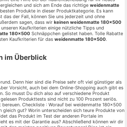
ergleichen und sich am Ende das richtige
weidenmatte
e besten Produkte in dieser Produktkategorie. Es kann
st das der Fall, können Sie uns jederzeit und ohne
außerdem sagen, dass wir
keinen weidenmatte 180×500
 unseren Kaufkriterien einige nützliche Tipps und
atte 180×500
Schnäppchen gelistet haben. Tolle Rabatte
ten Kaufkriterien für das
weidenmatte 180×500
.
n im Überblick
nd. Denn hier sind die Preise sehr oft viel günstiger als
ber Vorsicht, auch bei dem Online-Shopping auch gibt es
ann. So musst Du dich also auf verschiedene Produkt
 gelesen Produkttests sind nicht zu 100 Prozent seriös.
ht bereuen. Checkliste : Worauf bei weidenmatte 180×500
ch gleich gut? Worin unterscheiden sich teure Produkte von
idet das Produkt im Test der anderen Portale im
ieht es mit der Garantie aus? Abschließend können wir dir