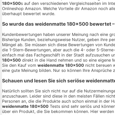
180×500
s auf den verschiedenen Vergleichsseiten im Inte
Onlineshop Amazon. Welche Vorteile dir Amazon noch alle
überhaupt bewertet wurde.
So wurde das
weidenmatte 180×500
bewertet –
Kundenbewertungen haben unserer Meinung nach eine gro
Bisherige Kunden, beziehungsweise Nutzer, geben ihre per
Mängel ab. Sie müssen sich diese Bewertungen von Kunden
die 1-Stern-Bewertungen, aber auch die 4- oder 5-Sterne-
einfach mal das Fachgeschäft in der Stadt aufzusuchen u
180×500
direkt in die Hand nehmen und so eine eigene Me
Sie den Kauf vom
weidenmatte 180×500
nicht bereuen w
eine gute Meinung bilden. Nur so können Ihre Ansprüche z
Schauen und lesen Sie sich seriöse
weidenmatt
Natürlich sollten Sie sich nicht nur auf die Nutzermeinu
anzuschauen. Leider sind diese in den meisten Fällen nich
Personen an, die die Produkte auch schon einmal in der 
weidenmatte 180×500
Tests sind sehr seriös und können
über ein Produkt, die Sie bekommen können. Hier werden