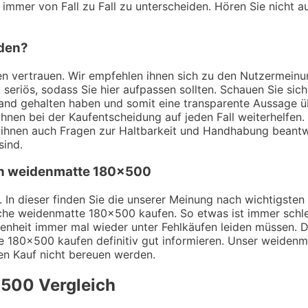
 immer von Fall zu Fall zu unterscheiden. Hören Sie nicht a
nden?
ungen vertrauen. Wir empfehlen ihnen sich zu den Nutzerme
t seriös, sodass Sie hier aufpassen sollten. Schauen Sie si
Hand gehalten haben und somit eine transparente Aussage 
nen bei der Kaufentscheidung auf jeden Fall weiterhelfen.
 ihnen auch Fragen zur Haltbarkeit und Handhabung beant
sind.
von weidenmatte 180×500
. In dieser finden Sie die unserer Meinung nach wichtigsten
sche weidenmatte 180×500 kaufen. So etwas ist immer schl
nheit immer mal wieder unter Fehlkäufen leiden müssen. Di
e 180×500 kaufen definitiv gut informieren. Unser weidenma
den Kauf nicht bereuen werden.
×500
Vergleich