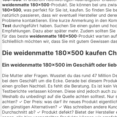
weidenmatte 180×500
-Produkt. Sie können bei uns zw
180×500
, was perfekt für Sie ist, kaufen. So finden Sie
natürlich passieren, dass wir eventuell Hersteller und der
Probleme kontaktieren. Eine kurze Anmerkung in den Kom
Test
durchgeführt haben. Suchen Sie einen guten und ho
Empfehlungen. Dazu aber später mehr. Zudem sollten Sie 
für das beste
weidenmatte 180×500
-Produkt warten auf
Schließlich möchten wir, dass Sie mit gutem Gewissen das
Die
weidenmatte 180×500
kaufen Che
Ein weidenmatte 180×500 im Geschäft oder lieb
Die Mutter aller Fragen. Wusstet du das rund 47 Million De
bei dem Geschäft um die Ecke. Gerade bei diesem Produkt
einen großen Nachteil. Es fehlt die Beratung. Es ist kein
Testberichte verlassen können. Diese sind jedoch auch zu 
Weshalb du unbedingt auf die Quelle achten solltest. Nu
achten? ✓ Der Preis: was darf ihr neues Produkt eigentlic
den günstigen Alternativen? ✓ Was schreiben andere Kund
Durchschnitt ab? ✓ Produkt defekt? Bietet der Hersteller 