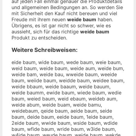
auf jeden Fall einmal genauer die Produktdetails
und allgemeinen Bedingungen an. So werden Sie
mit Sicherheit den Kauf nicht bereuen und viel
Freude mit ihrem neuen
weide baum
haben.
Übrigens, es ist gar nicht so schwer, wie es
aussieht, sich für das richtige
weide baum
Produkt zu entscheiden.
Weitere Schreibweisen:
eide baum, wide baum, wede baum, weie baum,
weid baum, weide baum, weide aum, weide bum,
weide bam, weide bau, wweide baum, weeide
baum, weiide baum, weidde baum, weidee baum,
weide bbaum, weide baaum, weide bauum,
weide baumm, ewide baum, wiede baum, wedie
baum, weied baum, weid ebaum, weideb aum,
weide abum, weide buam, weide bamu,
weidebaum, qeide baum, aeide baum, seide
baum, deide baum, eeide baum, 1eide baum,
2eide baum, wwide baum, wside baum, wdide
baum, wfide baum, wride baum, w3ide baum,
w4ide baum, weude baum, wejde baum, wekde