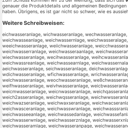
genauer die Produktdetails und allgemeinen Bedingungen 
haben. Übrigens, es ist gar nicht so schwer, wie es aussieh
Weitere Schreibweisen:
eichwasseranlage, wichwasseranlage, wechwasseranlage,
weichwasseanlage, weichwassernlage, weichwasseralage,
weeichwasseranlage, weiichwasseranlage, weicchwassera
weichwasserranlage, weichwasseraanlage, weichwasseran
wiechwasseranlage, wecihwasseranlage, weihcwasseranla
weichwassreanlage, weichwassearnlage, weichwassernala
aeichwasseranlage, seichwasseranlage, deichwasseranlag
wdichwasseranlage, wfichwasseranlage, wrichwasseranla
welchwasseranlage, weochwasseranlage, we8chwasseranl
weifhwasseranlage, weivhwasseranlage, weicbwasseranla
weicmwasseranlage, weicnwasseranlage, weichqasseranlag
weich2asseranlage, weichwqsseranlage, weichwwsseranla
weichwazseranlage, weichwaxseranlage, weichwacseranl
weichwasceranlage, weichwasswranlage, weichwasssranla
weichwasseeanlage, weichwassedanlage, weichwassefanl
weichwasserwnlage, weichwasserznlage, weichwasserxnla
weichwasseramlage, weichwasseranpage, weichwasseran