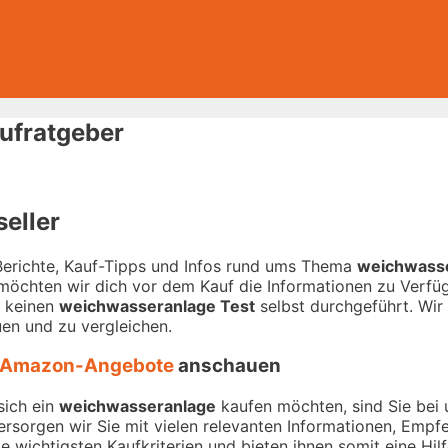
ufratgeber
eller
-Berichte, Kauf-Tipps und Infos rund ums Thema
weichwass
 möchten wir dich vor dem Kauf die Informationen zu Verfügu
r keinen
weichwasseranlage Test
selbst durchgeführt. Wir 
en und zu vergleichen.
Amazon-Angebote
anschauen
sich ein
weichwasseranlage
kaufen möchten, sind Sie bei u
versorgen wir Sie mit vielen relevanten Informationen, Emp
 wichtigsten Kaufkriterien und bieten ihnen somit eine Hilf