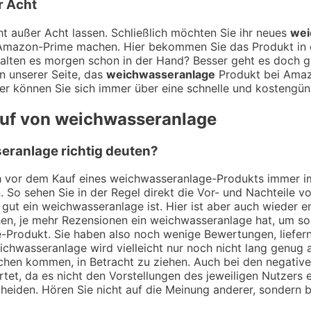
r Acht
t außer Acht lassen. Schließlich möchten Sie ihr neues
wei
t Amazon-Prime machen. Hier bekommen Sie das Produkt in d
alten es morgen schon in der Hand? Besser geht es doch ga
n unserer Seite, das
weichwasseranlage
Produkt bei Amazo
er können Sie sich immer über eine schnelle und kostengüns
auf von weichwasseranlage
ranlage richtig deuten?
ch vor dem Kauf eines weichwasseranlage-Produkts immer im
. So sehen Sie in der Regel direkt die Vor- und Nachteile
 gut ein weichwasseranlage ist. Hier ist aber auch wieder
en, je mehr Rezensionen ein weichwasseranlage hat, um so 
e-Produkt. Sie haben also noch wenige Bewertungen, liefer
ichwasseranlage wird vielleicht nur noch nicht lang genug
prechen kommen, in Betracht zu ziehen. Auch bei den negati
et, da es nicht den Vorstellungen des jeweiligen Nutzers e
cheiden. Hören Sie nicht auf die Meinung anderer, sondern bi