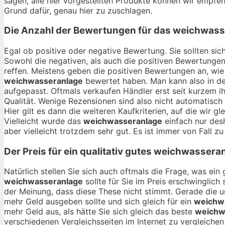
sagen, alle hier vorgestellten Produkte können wir empfehl
Grund dafür, genau hier zu zuschlagen.
Die Anzahl der Bewertungen für das
weichwass
Egal ob positive oder negative Bewertung. Sie sollten si
Sowohl die negativen, als auch die positiven Bewertungen
reffen. Meistens geben die positiven Bewertungen an, wie
weichwasseranlage
bewertet haben. Man kann also in de
aufgepasst. Oftmals verkaufen Händler erst seit kurzem i
Qualität. Wenige Rezensionen sind also nicht automatisch
Hier gilt es dann die weiteren Kaufkriterien, auf die wi
Vielleicht wurde das
weichwasseranlage
einfach nur desh
aber vielleicht trotzdem sehr gut. Es ist immer von Fall zu
Der Preis für ein qualitativ gutes
weichwasseran
Natürlich stellen Sie sich auch oftmals die Frage, was ei
weichwasseranlage
sollte für Sie im Preis erschwinglich
der Meinung, dass diese These nicht stimmt. Gerade die 
mehr Geld ausgeben sollte und sich gleich für ein
weichw
mehr Geld aus, als hätte Sie sich gleich das beste
weichw
verschiedenen Vergleichsseiten im Internet zu vergleichen