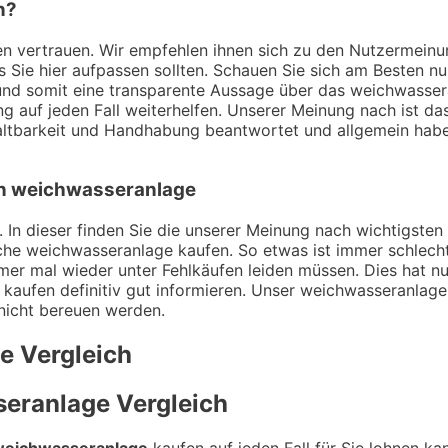
n?
ungen vertrauen. Wir empfehlen ihnen sich zu den Nutzerme
ss Sie hier aufpassen sollten. Schauen Sie sich am Besten n
und somit eine transparente Aussage über das weichwasser
g auf jeden Fall weiterhelfen. Unserer Meinung nach ist das
tbarkeit und Handhabung beantwortet und allgemein haben
von weichwasseranlage
. In dieser finden Sie die unserer Meinung nach wichtigsten
che weichwasseranlage kaufen. So etwas ist immer schlech
mer mal wieder unter Fehlkäufen leiden müssen. Dies hat nu
kaufen definitiv gut informieren. Unser weichwasseranlage 
 nicht bereuen werden.
ge
Vergleich
seranlage
Vergleich
weichwasseranlage
kaufen auf jeden Fall für Sie lohnen ka