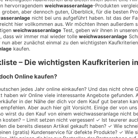
hen hervorragendem
weichwasseranlage
-Produkten verglei
en groben, aber dennoch guten, Überblick, für die besten Pr
asseranlage
nicht bei uns aufgeführt haben. Ist das der F
reicht hier vollkommen aus. Wir möchten Ihnen außerdem s
rtigen
weichwasseranlage
Test, geben wir ihnen in unseren
, dass wir immer mal wieder tolle
weichwasseranlage
Schn
 nun aber zunächst einmal zu den wichtigsten Kaufkriterie
nlage
kaufen.
iste – Die wichtigsten Kaufkriterien i
 doch Online kaufen?
utschen jedes Jahr online einkaufen? Und das nicht ohne Gru
 haben wir Online viele interessante Angebote gefunden. A
 Verkäufer in der Nähe der dich vor dem Kauf gut beraten k
empfehlen. Aber auch hier gilt Vorsicht. Einige der von uns
 so wirst du den Kauf von einem weichwasseranlage nicht b
h kosten? – Limit setzen nicht vergessen! ✓ Ist teurerer au
en die bereits diesesn Artikel gekauft haben? ✓ Wie schne
einen (gratis) Kundenservice für defekte Produkte? ✓ Wie s