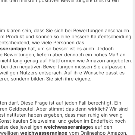
, mit den meisten positiven Bewertungen! Dies ist ein
im klaren sein, dass Sie sich bei Bewertungen anschauen.
 vom Produkt und können so eine bessere Kaufentscheidung
 entscheidend, wie viele Personen das
sseranlage
hat, um so besser ist es auch. Jedoch
ge Bewertungen, liefern aber dennoch ein hohes Maß an
h nicht lang genug auf Plattformen wie Amazon angeboten.
uch bei den negativen Bewertungen müssen Sie aufpassen.
eweiligen Nutzers entsprach. Auf ihre Wünsche passt es
rer, sondern bilden Sie sich ihre eigene.
en darf. Diese Frage ist auf jeden Fall berechtigt. Ein
ihren Geldbeutel. Aber stimmt das denn wirklich? Wir sind
stinstituten haben ergeben, dass man ruhig ein wenig
Sonst kaufen Sie zweimal und geben im Endeffekt noch
eise des jeweiligen
weichwasseranlage
s auf den
eweiligen
weichwasseranlage
vom Onlineshop Amazon.