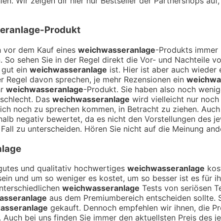
en. Wir zeigen dir hier nur Bestseller der Partnershops auf
eranlage
-Produkt
ch vor dem Kauf eines
weichwasseranlage
-Produkts immer 
. So sehen Sie in der Regel direkt die Vor- und Nachteile
 gut ein
weichwasseranlage
ist. Hier ist aber auch wieder
r Regel davon sprechen, je mehr Rezensionen ein
weichwa
hr
weichwasseranlage
-Produkt. Sie haben also noch weni
 schlecht. Das
weichwasseranlage
wird vielleicht nur noc
r gleich noch zu sprechen kommen, in Betracht zu ziehen. A
alb negativ bewertet, da es nicht den Vorstellungen des j
 Fall zu unterscheiden. Hören Sie nicht auf die Meinung ande
lage
n gutes und qualitativ hochwertiges
weichwasseranlage
kost
 sein und um so weniger es kostet, um so besser ist es für 
unterschiedlichen
weichwasseranlage
Tests von seriösen Te
asseranlage
aus dem Premiumbereich entscheiden sollte. 
asseranlage
gekauft. Dennoch empfehlen wir ihnen, die Pr
. Auch bei uns finden Sie immer den aktuellsten Preis des j