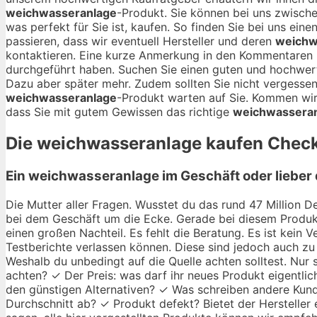
weichwasseranlage
-Produkt. Sie können bei uns zwisc
was perfekt für Sie ist, kaufen. So finden Sie bei uns ein
passieren, dass wir eventuell Hersteller und deren
weichw
kontaktieren. Eine kurze Anmerkung in den Kommentaren 
durchgeführt haben. Suchen Sie einen guten und hochwe
Dazu aber später mehr. Zudem sollten Sie nicht vergessen
weichwasseranlage
-Produkt warten auf Sie. Kommen wir
dass Sie mit gutem Gewissen das richtige
weichwassera
Die
weichwasseranlage
kaufen Checkl
Ein weichwasseranlage im Geschäft oder lieber
Die Mutter aller Fragen. Wusstet du das rund 47 Million De
bei dem Geschäft um die Ecke. Gerade bei diesem Produkt
einen großen Nachteil. Es fehlt die Beratung. Es ist kein
Testberichte verlassen können. Diese sind jedoch auch zu 
Weshalb du unbedingt auf die Quelle achten solltest. Nur
achten? ✓ Der Preis: was darf ihr neues Produkt eigentlic
den günstigen Alternativen? ✓ Was schreiben andere Kund
Durchschnitt ab? ✓ Produkt defekt? Bietet der Hersteller 