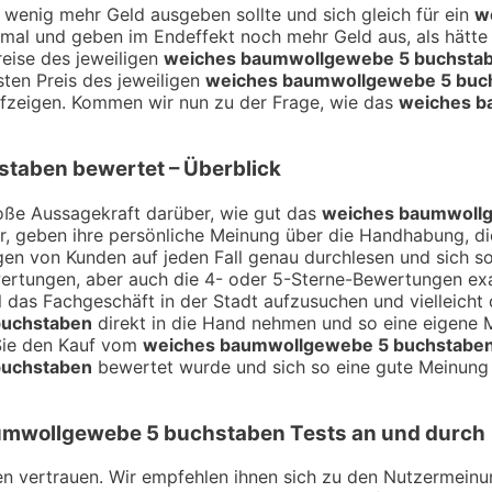
 wenig mehr Geld ausgeben sollte und sich gleich für ein
w
mal und geben im Endeffekt noch mehr Geld aus, als hätte 
eise des jeweiligen
weiches baumwollgewebe 5 buchsta
sten Preis des jeweiligen
weiches baumwollgewebe 5 buc
ufzeigen. Kommen wir nun zu der Frage, wie das
weiches b
staben
bewertet – Überblick
ße Aussagekraft darüber, wie gut das
weiches baumwoll
r, geben ihre persönliche Meinung über die Handhabung, die
en von Kunden auf jeden Fall genau durchlesen und sich so
rtungen, aber auch die 4- oder 5-Sterne-Bewertungen exakt
l das Fachgeschäft in der Stadt aufzusuchen und vielleich
buchstaben
direkt in die Hand nehmen und so eine eigene Me
 Sie den Kauf vom
weiches baumwollgewebe 5 buchstabe
buchstaben
bewertet wurde und sich so eine gute Meinung 
umwollgewebe 5 buchstaben
Tests an und durch
ngen vertrauen. Wir empfehlen ihnen sich zu den Nutzermei