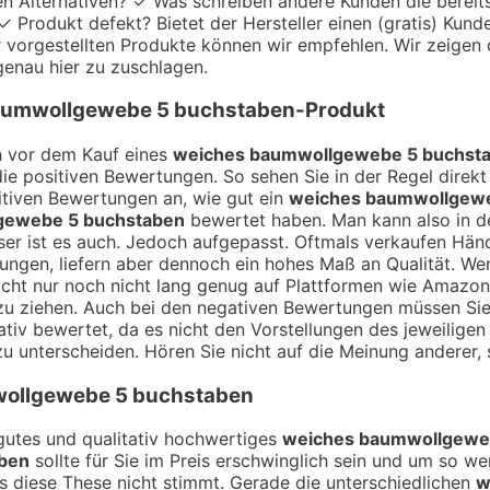
en Alternativen? ✓ Was schreiben andere Kunden die bereit
 Produkt defekt? Bietet der Hersteller einen (gratis) Kund
r vorgestellten Produkte können wir empfehlen. Wir zeigen di
genau hier zu zuschlagen.
aumwollgewebe 5 buchstaben
-Produkt
ch vor dem Kauf eines
weiches baumwollgewebe 5 buchst
ie positiven Bewertungen. So sehen Sie in der Regel direk
itiven Bewertungen an, wie gut ein
weiches baumwollgewe
gewebe 5 buchstaben
bewertet haben. Man kann also in d
er ist es auch. Jedoch aufgepasst. Oftmals verkaufen Händ
ngen, liefern aber dennoch ein hohes Maß an Qualität. Wen
icht nur noch nicht lang genug auf Plattformen wie Amazon 
 zu ziehen. Auch bei den negativen Bewertungen müssen Sie
tiv bewertet, da es nicht den Vorstellungen des jeweiligen
 zu unterscheiden. Hören Sie nicht auf die Meinung anderer, 
ollgewebe 5 buchstaben
n gutes und qualitativ hochwertiges
weiches baumwollgewe
ben
sollte für Sie im Preis erschwinglich sein und um so wen
s diese These nicht stimmt. Gerade die unterschiedlichen
w