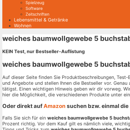
Spielzeug
Software
Zeitschriften
Lebensmittel & Getränke
Wohnen
weiches baumwollgewebe 5 buchstab
KEIN Test, nur Bestseller-Auflistung
weiches baumwollgewebe 5 buchstabe
Auf dieser Seite finden Sie Produktbeschreibungen, Test
und Angebote und stellen Ihnen die Bestseller vor. Genau
tätigst. Einen wichtigen Hinweis geben wir dir vorweg. W
hier die Möglichkeit, die verschiedenen Produkte unter e
Oder direkt auf
Amazon
suchen bzw. einmal die
Falls Sie sich für ein
weiches baumwollgewebe 5 buchst
Prozent richtig. Vor dem Kauf gilt es nämlich viele, wich
Tipps und Tricks zum
weiches baumwollgewebe 5 buch