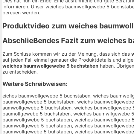
Dies hat nun ein Ende. Eine ausführliche und gute Beratu
informieren. Unser weiches baumwollgewebe 5 buchstaben K
bereuen werden.
Produktvideo zum
weiches baumwoll
Abschließendes Fazit zum
weiches b
Zum Schluss kommen wir zu der Meinung, dass sich das
auf jeden Fall einmal genauer die Produktdetails und all
weiches baumwollgewebe 5 buchstaben
haben. Übrigens
zu entscheiden.
Weitere Schreibweisen:
eiches baumwollgewebe 5 buchstaben, wiches baumwollgewebe 5 buchstaben, weches baumwollgewebe 5 buchstaben, weihes baumwollgewebe 5 buchstaben, weices baumwollgewebe 5 buchstaben, weichs baumwollgewebe 5 buchstaben, weiche baumwollgewebe 5 buchstaben, weiches baumwollgewebe 5 buchstaben, weiches aumwollgewebe 5 buchstaben, weiches bumwollgewebe 5 buchstaben, weiches bamwollgewebe 5 buchstaben, weiches bauwollgewebe 5 buchstaben, weiches baumollgewebe 5 buchstaben, weiches baumwllgewebe 5 buchstaben, weiches baumwolgewebe 5 buchstaben, weiches baumwollewebe 5 buchstaben, weiches baumwollgwebe 5 buchstaben, weiches baumwollgeebe 5 buchstaben, weiches baumwollgewbe 5 buchstaben, weiches baumwollgewee 5 buchstaben, weiches baumwollgeweb 5 buchstaben, weiches baumwollgewebe buchstaben, weiches baumwollgewebe 5 uchstaben, weiches baumwollgewebe 5 bchstaben, weiches baumwollgewebe 5 buhstaben, weiches baumwollgewebe 5 bucstaben, weiches baumwollgewebe 5 buchtaben, weiches baumwollgewebe 5 buchsaben, weiches baumwollgewebe 5 buchstben, weiches baumwollgewebe 5 buchstaen, weiches baumwollgewebe 5 buchstabn, weiches baumwollgewebe 5 buchstabe, wweiches baumwollgewebe 5 buchstaben, weeiches baumwollgewebe 5 buchstaben, weiiches baumwollgewebe 5 buchstaben, weicches baumwollgewebe 5 buchstaben, weichhes baumwollgewebe 5 buchstaben, weichees baumwollgewebe 5 buchstaben, weichess baumwollgewebe 5 buchstaben, weiches bbaumwollgewebe 5 buchstaben, weiches baaumwollgewebe 5 buchstaben, weiches bauumwollgewebe 5 buchstaben, weiches baummwollgewebe 5 buchstaben, weiches baumwwollgewebe 5 buchstaben, weiches baumwoollgewebe 5 buchstaben, weiches baumwolllgewebe 5 buchstaben, weiches baumwollggewebe 5 buchstaben, weiches baumwollgeewebe 5 buchstaben, weiches baumwollgewwebe 5 buchstaben, weiches baumwollgeweebe 5 buchstaben, weiches baumwollgewebbe 5 buchstaben, weiches baumwollgewebee 5 buchstaben, weiches baumwollgewebe 55 buchstaben, weiches baumwollgewebe 5 bbuchstaben, weiches baumwollgewebe 5 buuchstaben, weiches baumwollgewebe 5 bucchstaben, weiches baumwollgewebe 5 buchhstaben, weiches baumwollgewebe 5 buchsstaben, weiches baumwollgewebe 5 buchsttaben, weiches baumwollgewebe 5 buchstaaben, weiches baumwollgewebe 5 buchstabben, weiches baumwollgewebe 5 buchstabeen, weiches baumwollgewebe 5 buchstabenn, ewiches baumwollgewebe 5 buchstaben, wieches baumwollgewebe 5 buchstaben, wecihes baumwollgewebe 5 buchstaben, weihces baumwollgewebe 5 buchstaben, weicehs baumwollgewebe 5 buchstaben, weichse baumwollgewebe 5 buchstaben, weiche sbaumwollgewebe 5 buchstaben, weichesb aumwollgewebe 5 buchstaben, weiches abumwollgewebe 5 buchstaben, weiches buamwollgewebe 5 buchstaben, weiches bamuwollgewebe 5 buchstaben, weiches bauwmollgewebe 5 buchstaben, weiches baumowllgewebe 5 buchstaben, weiches baumwlolgewebe 5 buchstaben, weiches baumwolglewebe 5 buchstaben, weiches baumwollegwebe 5 buchstaben, weiches baumwollgweebe 5 buchstaben, weiches baumwollgeewbe 5 buchstaben, weiches baumwollgewbee 5 buchstaben, weiches baumwollgeweeb 5 buchstaben, weiches baumwollgeweb e5 buchstaben, weiches baumwollgewebe5 buchstaben, weiches baumwollgewebe 5buchstaben, weiches baumwollgewebe 5b uchstaben, weiches baumwollgewebe 5 ubchstaben, weiches baumwollgewebe 5 bcuhstaben, weiches baumwollgewebe 5 buhcstaben, weiches baumwollgewebe 5 bucshtaben, weiches baumwollgewebe 5 buchtsaben, weiches baumwollgewebe 5 buchsa