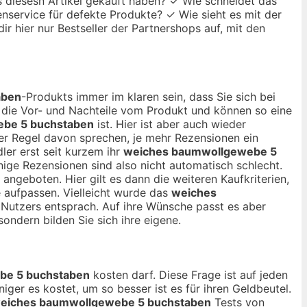
s diesesn Artikel gekauft haben? ✓ Wie schneidet das
enservice für defekte Produkte? ✓ Wie sieht es mit der
r hier nur Bestseller der Partnershops auf, mit den
aben
-Produkts immer im klaren sein, dass Sie sich bei
t die Vor- und Nachteile vom Produkt und können so eine
be 5 buchstaben
ist. Hier ist aber auch wieder
er Regel davon sprechen, je mehr Rezensionen ein
ler erst seit kurzem ihr
weiches baumwollgewebe 5
ige Rezensionen sind also nicht automatisch schlecht.
angeboten. Hier gilt es dann die weiteren Kaufkriterien,
 aufpassen. Vielleicht wurde das
weiches
 Nutzers entsprach. Auf ihre Wünsche passt es aber
sondern bilden Sie sich ihre eigene.
be 5 buchstaben
kosten darf. Diese Frage ist auf jeden
iger es kostet, um so besser ist es für ihren Geldbeutel.
eiches baumwollgewebe 5 buchstaben
Tests von