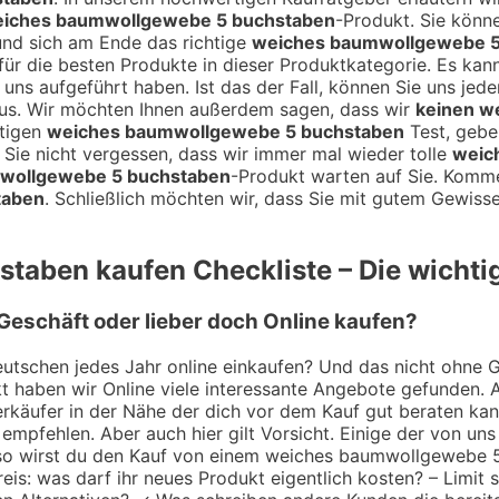
iches baumwollgewebe 5 buchstaben
-Produkt. Sie kön
und sich am Ende das richtige
weiches baumwollgewebe 5
ür die besten Produkte in dieser Produktkategorie. Es kann 
 uns aufgeführt haben. Ist das der Fall, können Sie uns jed
us. Wir möchten Ihnen außerdem sagen, dass wir
keinen w
rtigen
weiches baumwollgewebe 5 buchstaben
Test, geben
Sie nicht vergessen, dass wir immer mal wieder tolle
weic
wollgewebe 5 buchstaben
-Produkt warten auf Sie. Komme
taben
. Schließlich möchten wir, dass Sie mit gutem Gewiss
staben
kaufen Checkliste – Die wichti
eschäft oder lieber doch Online kaufen?
utschen jedes Jahr online einkaufen? Und das nicht ohne Gru
 haben wir Online viele interessante Angebote gefunden. A
 Verkäufer in der Nähe der dich vor dem Kauf gut beraten k
empfehlen. Aber auch hier gilt Vorsicht. Einige der von uns
r so wirst du den Kauf von einem weiches baumwollgewebe 5
 was darf ihr neues Produkt eigentlich kosten? – Limit se