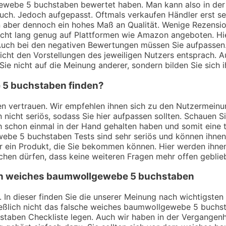
ewebe 5 buchstaben bewertet haben. Man kann also in der
uch. Jedoch aufgepasst. Oftmals verkaufen Händler erst 
n aber dennoch ein hohes Maß an Qualität. Wenige Rezensio
ht lang genug auf Plattformen wie Amazon angeboten. Hier g
 Auch bei den negativen Bewertungen müssen Sie aufpassen
icht den Vorstellungen des jeweiligen Nutzers entsprach. Au
Sie nicht auf die Meinung anderer, sondern bilden Sie sich i
 5 buchstaben finden?
ungen vertrauen. Wir empfehlen ihnen sich zu den Nutzerm
n nicht seriös, sodass Sie hier aufpassen sollten. Schauen 
ch schon einmal in der Hand gehalten haben und somit ein
be 5 buchstaben Tests sind sehr seriös und können ihnen b
er ein Produkt, die Sie bekommen können. Hier werden ihn
hen dürfen, dass keine weiteren Fragen mehr offen geblieb
 von weiches baumwollgewebe 5 buchstaben
t. In dieser finden Sie die unserer Meinung nach wichtigst
ßlich nicht das falsche weiches baumwollgewebe 5 buchsta
aben Checkliste legen. Auch wir haben in der Vergangenhe