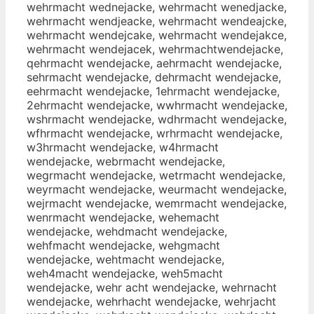
wehrmacht wednejacke, wehrmacht wenedjacke,
wehrmacht wendjeacke, wehrmacht wendeajcke,
wehrmacht wendejcake, wehrmacht wendejakce,
wehrmacht wendejacek, wehrmachtwendejacke,
qehrmacht wendejacke, aehrmacht wendejacke,
sehrmacht wendejacke, dehrmacht wendejacke,
eehrmacht wendejacke, 1ehrmacht wendejacke,
2ehrmacht wendejacke, wwhrmacht wendejacke,
wshrmacht wendejacke, wdhrmacht wendejacke,
wfhrmacht wendejacke, wrhrmacht wendejacke,
w3hrmacht wendejacke, w4hrmacht
wendejacke, webrmacht wendejacke,
wegrmacht wendejacke, wetrmacht wendejacke,
weyrmacht wendejacke, weurmacht wendejacke,
wejrmacht wendejacke, wemrmacht wendejacke,
wenrmacht wendejacke, wehemacht
wendejacke, wehdmacht wendejacke,
wehfmacht wendejacke, wehgmacht
wendejacke, wehtmacht wendejacke,
weh4macht wendejacke, weh5macht
wendejacke, wehr acht wendejacke, wehrnacht
wendejacke, wehrhacht wendejacke, wehrjacht