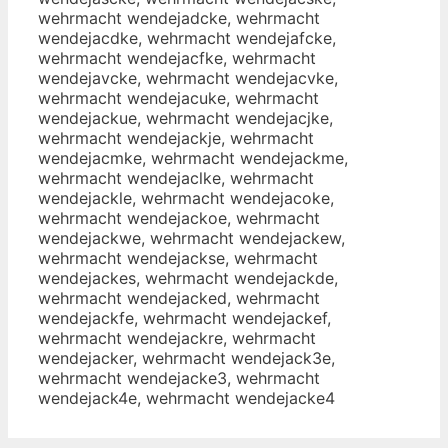
wehrmacht wendejadcke, wehrmacht
wendejacdke, wehrmacht wendejafcke,
wehrmacht wendejacfke, wehrmacht
wendejavcke, wehrmacht wendejacvke,
wehrmacht wendejacuke, wehrmacht
wendejackue, wehrmacht wendejacjke,
wehrmacht wendejackje, wehrmacht
wendejacmke, wehrmacht wendejackme,
wehrmacht wendejaclke, wehrmacht
wendejackle, wehrmacht wendejacoke,
wehrmacht wendejackoe, wehrmacht
wendejackwe, wehrmacht wendejackew,
wehrmacht wendejackse, wehrmacht
wendejackes, wehrmacht wendejackde,
wehrmacht wendejacked, wehrmacht
wendejackfe, wehrmacht wendejackef,
wehrmacht wendejackre, wehrmacht
wendejacker, wehrmacht wendejack3e,
wehrmacht wendejacke3, wehrmacht
wendejack4e, wehrmacht wendejacke4