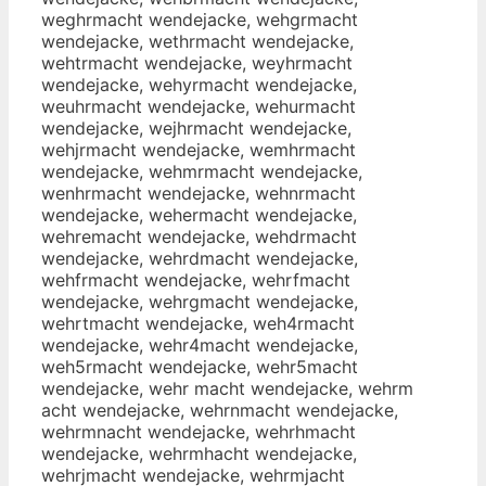
weghrmacht wendejacke, wehgrmacht
wendejacke, wethrmacht wendejacke,
wehtrmacht wendejacke, weyhrmacht
wendejacke, wehyrmacht wendejacke,
weuhrmacht wendejacke, wehurmacht
wendejacke, wejhrmacht wendejacke,
wehjrmacht wendejacke, wemhrmacht
wendejacke, wehmrmacht wendejacke,
wenhrmacht wendejacke, wehnrmacht
wendejacke, wehermacht wendejacke,
wehremacht wendejacke, wehdrmacht
wendejacke, wehrdmacht wendejacke,
wehfrmacht wendejacke, wehrfmacht
wendejacke, wehrgmacht wendejacke,
wehrtmacht wendejacke, weh4rmacht
wendejacke, wehr4macht wendejacke,
weh5rmacht wendejacke, wehr5macht
wendejacke, wehr macht wendejacke, wehrm
acht wendejacke, wehrnmacht wendejacke,
wehrmnacht wendejacke, wehrhmacht
wendejacke, wehrmhacht wendejacke,
wehrjmacht wendejacke, wehrmjacht