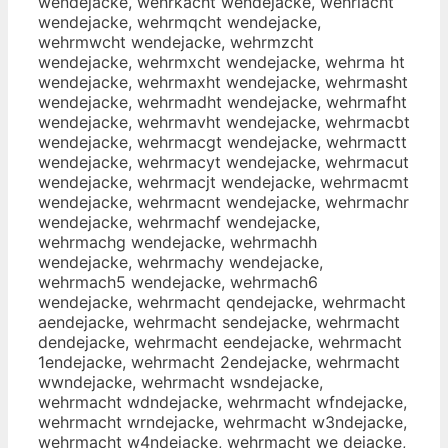
wendejacke, wehrkacht wendejacke, wehrlacht
wendejacke, wehrmqcht wendejacke,
wehrmwcht wendejacke, wehrmzcht
wendejacke, wehrmxcht wendejacke, wehrma ht
wendejacke, wehrmaxht wendejacke, wehrmasht
wendejacke, wehrmadht wendejacke, wehrmafht
wendejacke, wehrmavht wendejacke, wehrmacbt
wendejacke, wehrmacgt wendejacke, wehrmactt
wendejacke, wehrmacyt wendejacke, wehrmacut
wendejacke, wehrmacjt wendejacke, wehrmacmt
wendejacke, wehrmacnt wendejacke, wehrmachr
wendejacke, wehrmachf wendejacke,
wehrmachg wendejacke, wehrmachh
wendejacke, wehrmachy wendejacke,
wehrmach5 wendejacke, wehrmach6
wendejacke, wehrmacht qendejacke, wehrmacht
aendejacke, wehrmacht sendejacke, wehrmacht
dendejacke, wehrmacht eendejacke, wehrmacht
1endejacke, wehrmacht 2endejacke, wehrmacht
wwndejacke, wehrmacht wsndejacke,
wehrmacht wdndejacke, wehrmacht wfndejacke,
wehrmacht wrndejacke, wehrmacht w3ndejacke,
wehrmacht w4ndejacke, wehrmacht we dejacke,