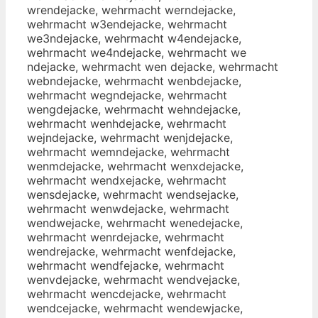
wrendejacke, wehrmacht werndejacke,
wehrmacht w3endejacke, wehrmacht
we3ndejacke, wehrmacht w4endejacke,
wehrmacht we4ndejacke, wehrmacht we
ndejacke, wehrmacht wen dejacke, wehrmacht
webndejacke, wehrmacht wenbdejacke,
wehrmacht wegndejacke, wehrmacht
wengdejacke, wehrmacht wehndejacke,
wehrmacht wenhdejacke, wehrmacht
wejndejacke, wehrmacht wenjdejacke,
wehrmacht wemndejacke, wehrmacht
wenmdejacke, wehrmacht wenxdejacke,
wehrmacht wendxejacke, wehrmacht
wensdejacke, wehrmacht wendsejacke,
wehrmacht wenwdejacke, wehrmacht
wendwejacke, wehrmacht wenedejacke,
wehrmacht wenrdejacke, wehrmacht
wendrejacke, wehrmacht wenfdejacke,
wehrmacht wendfejacke, wehrmacht
wenvdejacke, wehrmacht wendvejacke,
wehrmacht wencdejacke, wehrmacht
wendcejacke, wehrmacht wendewjacke,