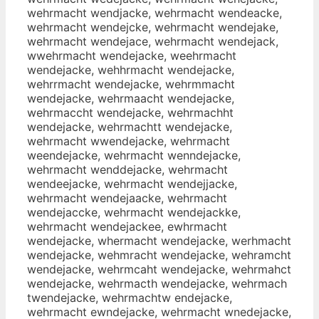
wehrmacht wendjacke, wehrmacht wendeacke,
wehrmacht wendejcke, wehrmacht wendejake,
wehrmacht wendejace, wehrmacht wendejack,
wwehrmacht wendejacke, weehrmacht
wendejacke, wehhrmacht wendejacke,
wehrrmacht wendejacke, wehrmmacht
wendejacke, wehrmaacht wendejacke,
wehrmaccht wendejacke, wehrmachht
wendejacke, wehrmachtt wendejacke,
wehrmacht wwendejacke, wehrmacht
weendejacke, wehrmacht wenndejacke,
wehrmacht wenddejacke, wehrmacht
wendeejacke, wehrmacht wendejjacke,
wehrmacht wendejaacke, wehrmacht
wendejaccke, wehrmacht wendejackke,
wehrmacht wendejackee, ewhrmacht
wendejacke, whermacht wendejacke, werhmacht
wendejacke, wehmracht wendejacke, wehramcht
wendejacke, wehrmcaht wendejacke, wehrmahct
wendejacke, wehrmacth wendejacke, wehrmach
twendejacke, wehrmachtw endejacke,
wehrmacht ewndejacke, wehrmacht wnedejacke,