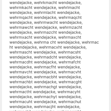
wendejacke, wehrkmacht wendejacke,
wehrmkacht wendejacke, wehrlmacht
wendejacke, wehrmlacht wendejacke,
wehrmqacht wendejacke, wehrmaqcht
wendejacke, wehrmwacht wendejacke,
wehrmawcht wendejacke, wehrmzacht
wendejacke, wehrmazcht wendejacke,
wehrmxacht wendejacke, wehrmaxcht
wendejacke, wehrma cht wendejacke, wehrmac
ht wendejacke, wehrmacxht wendejacke,
wehrmascht wendejacke, wehrmacsht
wendejacke, wehrmadcht wendejacke,
wehrmacdht wendejacke, wehrmafcht
wendejacke, wehrmacfht wendejacke,
wehrmavcht wendejacke, wehrmacvht
wendejacke, wehrmacbht wendejacke,
wehrmachbt wendejacke, wehrmacght
wendejacke, wehrmachgt wendejacke,
wehrmactht wendejacke, wehrmacyht
wendejacke, wehrmachyt wendejacke,
wehrmacuht wendejacke, wehrmachut
wendejacke, wehrmacjht wendejacke,