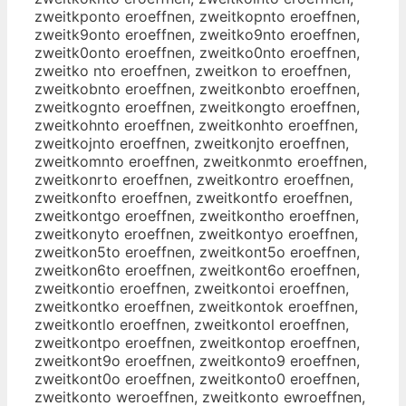
zweitkponto eroeffnen, zweitkopnto eroeffnen,
zweitk9onto eroeffnen, zweitko9nto eroeffnen,
zweitk0onto eroeffnen, zweitko0nto eroeffnen,
zweitko nto eroeffnen, zweitkon to eroeffnen,
zweitkobnto eroeffnen, zweitkonbto eroeffnen,
zweitkognto eroeffnen, zweitkongto eroeffnen,
zweitkohnto eroeffnen, zweitkonhto eroeffnen,
zweitkojnto eroeffnen, zweitkonjto eroeffnen,
zweitkomnto eroeffnen, zweitkonmto eroeffnen,
zweitkonrto eroeffnen, zweitkontro eroeffnen,
zweitkonfto eroeffnen, zweitkontfo eroeffnen,
zweitkontgo eroeffnen, zweitkontho eroeffnen,
zweitkonyto eroeffnen, zweitkontyo eroeffnen,
zweitkon5to eroeffnen, zweitkont5o eroeffnen,
zweitkon6to eroeffnen, zweitkont6o eroeffnen,
zweitkontio eroeffnen, zweitkontoi eroeffnen,
zweitkontko eroeffnen, zweitkontok eroeffnen,
zweitkontlo eroeffnen, zweitkontol eroeffnen,
zweitkontpo eroeffnen, zweitkontop eroeffnen,
zweitkont9o eroeffnen, zweitkonto9 eroeffnen,
zweitkont0o eroeffnen, zweitkonto0 eroeffnen,
zweitkonto weroeffnen, zweitkonto ewroeffnen,