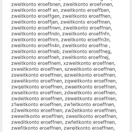
zweitkonto eroefbnen, zweitkonto eroefvnen,
zweitkonto eroeff en, zweitkonto eroeffben,
zweitkonto eroeffgen, zweitkonto eroeffhen,
zweitkonto eroeffjen, zweitkonto eroeffmen,
zweitkonto eroeffnwn, zweitkonto eroeffnsn,
zweitkonto eroeffndn, zweitkonto eroeffnfn,
zweitkonto eroeffnrn, zweitkonto eroeffn3n,
zweitkonto eroeffn4n, zweitkonto eroeffne ,
zweitkonto eroeffneb, zweitkonto eroeffneg,
zweitkonto eroeffneh, zweitkonto eroeffnej,
zweitkonto eroeffnem, xzweitkonto eroeffnen,
zxweitkonto eroeffnen, szweitkonto eroeffnen,
zsweitkonto eroeffnen, azweitkonto eroeffnen,
zaweitkonto eroeffnen, zqweitkonto eroeffnen,
zwqeitkonto eroeffnen, zwaeitkonto eroeffnen,
zwseitkonto eroeffnen, zdweitkonto eroeffnen,
zwdeitkonto eroeffnen, zeweitkonto eroeffnen,
z1weitkonto eroeffnen, zw1eitkonto eroeffnen,
z2weitkonto eroeffnen, zw2eitkonto eroeffnen,
zwewitkonto eroeffnen, zwesitkonto eroeffnen,
zweditkonto eroeffnen, zwfeitkonto eroeffnen,
zwefitkonto eroeffnen, zwreitkonto eroeffnen,