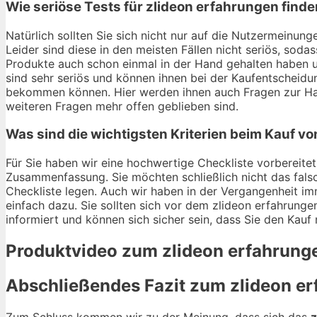
Wie seriöse Tests für zlideon erfahrungen find
Natürlich sollten Sie sich nicht nur auf die Nutzermeinu
Leider sind diese in den meisten Fällen nicht seriös, soda
Produkte auch schon einmal in der Hand gehalten haben u
sind sehr seriös und können ihnen bei der Kaufentscheidun
bekommen können. Hier werden ihnen auch Fragen zur Hal
weiteren Fragen mehr offen geblieben sind.
Was sind die wichtigsten Kriterien beim Kauf v
Für Sie haben wir eine hochwertige Checkliste vorbereitet.
Zusammenfassung. Sie möchten schließlich nicht das falsc
Checkliste legen. Auch wir haben in der Vergangenheit im
einfach dazu. Sie sollten sich vor dem zlideon erfahrungen
informiert und können sich sicher sein, dass Sie den Kauf
Produktvideo zum
zlideon erfahrung
Abschließendes Fazit zum
zlideon e
Zum Schluss kommen wir zu der Meinung, dass sich das
z