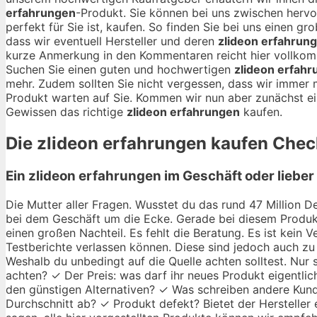
erfahrungen
-Produkt. Sie können bei uns zwischen her
perfekt für Sie ist, kaufen. So finden Sie bei uns einen g
dass wir eventuell Hersteller und deren
zlideon erfahrun
kurze Anmerkung in den Kommentaren reicht hier vollko
Suchen Sie einen guten und hochwertigen
zlideon erfah
mehr. Zudem sollten Sie nicht vergessen, dass wir immer 
Produkt warten auf Sie. Kommen wir nun aber zunächst ei
Gewissen das richtige
zlideon erfahrungen
kaufen.
Die
zlideon erfahrungen
kaufen Checkl
Ein zlideon erfahrungen im Geschäft oder liebe
Die Mutter aller Fragen. Wusstet du das rund 47 Million De
bei dem Geschäft um die Ecke. Gerade bei diesem Produkt
einen großen Nachteil. Es fehlt die Beratung. Es ist kein
Testberichte verlassen können. Diese sind jedoch auch zu 
Weshalb du unbedingt auf die Quelle achten solltest. Nur 
achten? ✓ Der Preis: was darf ihr neues Produkt eigentlic
den günstigen Alternativen? ✓ Was schreiben andere Kund
Durchschnitt ab? ✓ Produkt defekt? Bietet der Hersteller 