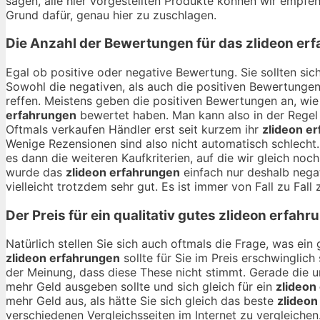
sagen, alle hier vorgestellten Produkte können wir empfehl
Grund dafür, genau hier zu zuschlagen.
Die Anzahl der Bewertungen für das
zlideon er
Egal ob positive oder negative Bewertung. Sie sollten si
Sowohl die negativen, als auch die positiven Bewertungen
reffen. Meistens geben die positiven Bewertungen an, wie
erfahrungen
bewertet haben. Man kann also in der Regel
Oftmals verkaufen Händler erst seit kurzem ihr
zlideon e
Wenige Rezensionen sind also nicht automatisch schlecht
es dann die weiteren Kaufkriterien, auf die wir gleich n
wurde das
zlideon erfahrungen
einfach nur deshalb negat
vielleicht trotzdem sehr gut. Es ist immer von Fall zu Fall
Der Preis für ein qualitativ gutes
zlideon erfahr
Natürlich stellen Sie sich auch oftmals die Frage, was ei
zlideon erfahrungen
sollte für Sie im Preis erschwinglich
der Meinung, dass diese These nicht stimmt. Gerade die 
mehr Geld ausgeben sollte und sich gleich für ein
zlideon
mehr Geld aus, als hätte Sie sich gleich das beste
zlideon
verschiedenen Vergleichsseiten im Internet zu vergleichen