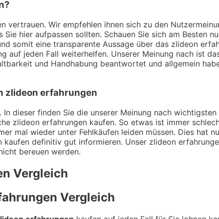
en?
ngen vertrauen. Wir empfehlen ihnen sich zu den Nutzermei
ss Sie hier aufpassen sollten. Schauen Sie sich am Besten n
nd somit eine transparente Aussage über das zlideon erfah
g auf jeden Fall weiterhelfen. Unserer Meinung nach ist das
tbarkeit und Handhabung beantwortet und allgemein haben
on zlideon erfahrungen
 In dieser finden Sie die unserer Meinung nach wichtigsten 
he zlideon erfahrungen kaufen. So etwas ist immer schlech
mer mal wieder unter Fehlkäufen leiden müssen. Dies hat nu
 kaufen definitiv gut informieren. Unser zlideon erfahrunge
 nicht bereuen werden.
en
Vergleich
rfahrungen
Vergleich
lideon erfahrungen
kaufen auf jeden Fall für Sie lohnen ka