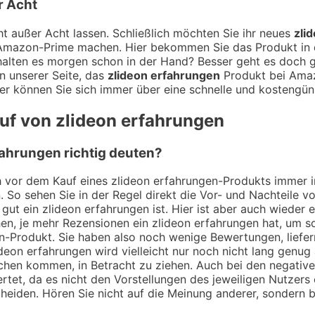
r Acht
t außer Acht lassen. Schließlich möchten Sie ihr neues
zli
t Amazon-Prime machen. Hier bekommen Sie das Produkt in d
alten es morgen schon in der Hand? Besser geht es doch ga
n unserer Seite, das
zlideon erfahrungen
Produkt bei Amazo
er können Sie sich immer über eine schnelle und kostengüns
auf von zlideon erfahrungen
ahrungen richtig deuten?
ch vor dem Kauf eines zlideon erfahrungen-Produkts immer i
. So sehen Sie in der Regel direkt die Vor- und Nachteile
gut ein zlideon erfahrungen ist. Hier ist aber auch wieder
n, je mehr Rezensionen ein zlideon erfahrungen hat, um so
en-Produkt. Sie haben also noch wenige Bewertungen, liefe
ideon erfahrungen wird vielleicht nur noch nicht lang genu
prechen kommen, in Betracht zu ziehen. Auch bei den negati
tet, da es nicht den Vorstellungen des jeweiligen Nutzers 
cheiden. Hören Sie nicht auf die Meinung anderer, sondern bi