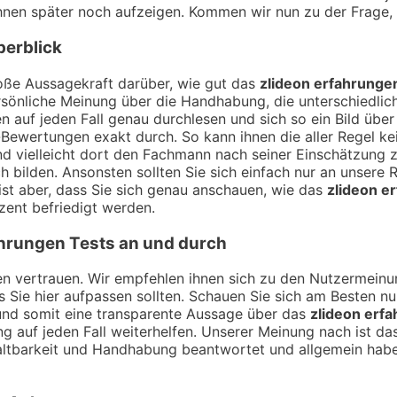
 ihnen später noch aufzeigen. Kommen wir nun zu der Frage
berblick
ße Aussagekraft darüber, wie gut das
zlideon erfahrunge
sönliche Meinung über die Handhabung, die unterschiedlich
 auf jeden Fall genau durchlesen und sich so ein Bild übe
Bewertungen exakt durch. So kann ihnen die aller Regel kei
nd vielleicht dort den Fachmann nach seiner Einschätzung
h bilden. Ansonsten sollten Sie sich einfach nur an unsere 
ist aber, dass Sie sich genau anschauen, wie das
zlideon e
zent befriedigt werden.
ahrungen
Tests an und durch
ngen vertrauen. Wir empfehlen ihnen sich zu den Nutzermei
ss Sie hier aufpassen sollten. Schauen Sie sich am Besten n
und somit eine transparente Aussage über das
zlideon erf
g auf jeden Fall weiterhelfen. Unserer Meinung nach ist das
tbarkeit und Handhabung beantwortet und allgemein haben