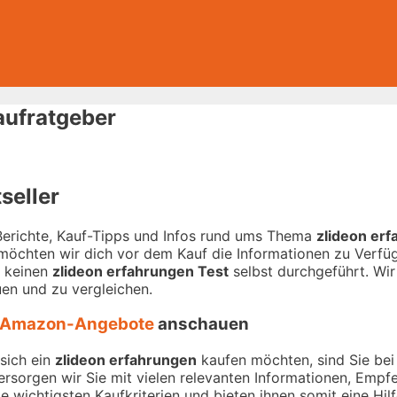
aufratgeber
seller
-Berichte, Kauf-Tipps und Infos rund ums Thema
zlideon er
 möchten wir dich vor dem Kauf die Informationen zu Verfügu
r keinen
zlideon erfahrungen Test
selbst durchgeführt. Wir 
en und zu vergleichen.
Amazon-Angebote
anschauen
sich ein
zlideon erfahrungen
kaufen möchten, sind Sie bei 
versorgen wir Sie mit vielen relevanten Informationen, Emp
 wichtigsten Kaufkriterien und bieten ihnen somit eine Hil