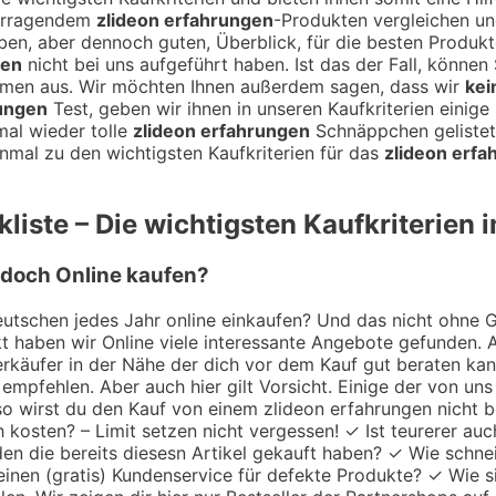
vorragendem
zlideon erfahrungen
-Produkten vergleichen un
roben, aber dennoch guten, Überblick, für die besten Produkt
gen
nicht bei uns aufgeführt haben. Ist das der Fall, können
mmen aus. Wir möchten Ihnen außerdem sagen, dass wir
kei
rungen
Test, geben wir ihnen in unseren Kaufkriterien einig
mal wieder tolle
zlideon erfahrungen
Schnäppchen gelistet 
nmal zu den wichtigsten Kaufkriterien für das
zlideon erf
iste – Die wichtigsten Kaufkriterien 
r doch Online kaufen?
utschen jedes Jahr online einkaufen? Und das nicht ohne Gru
 haben wir Online viele interessante Angebote gefunden. A
 Verkäufer in der Nähe der dich vor dem Kauf gut beraten k
empfehlen. Aber auch hier gilt Vorsicht. Einige der von uns
so wirst du den Kauf von einem zlideon erfahrungen nicht b
h kosten? – Limit setzen nicht vergessen! ✓ Ist teurerer au
en die bereits diesesn Artikel gekauft haben? ✓ Wie schne
einen (gratis) Kundenservice für defekte Produkte? ✓ Wie s