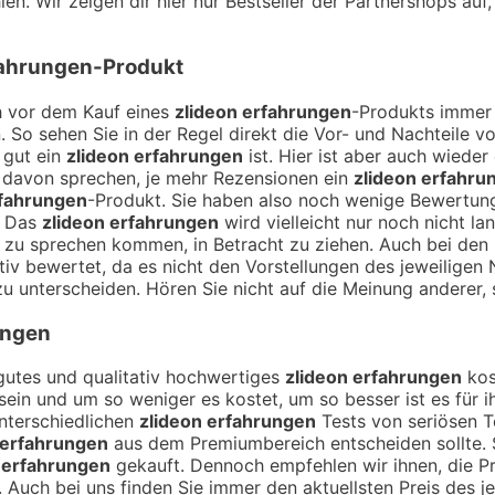
en. Wir zeigen dir hier nur Bestseller der Partnershops auf
fahrungen
-Produkt
ch vor dem Kauf eines
zlideon erfahrungen
-Produkts immer 
. So sehen Sie in der Regel direkt die Vor- und Nachteile
 gut ein
zlideon erfahrungen
ist. Hier ist aber auch wiede
 davon sprechen, je mehr Rezensionen ein
zlideon erfahru
rfahrungen
-Produkt. Sie haben also noch wenige Bewertung
. Das
zlideon erfahrungen
wird vielleicht nur noch nicht l
och zu sprechen kommen, in Betracht zu ziehen. Auch bei de
iv bewertet, da es nicht den Vorstellungen des jeweiligen
 zu unterscheiden. Hören Sie nicht auf die Meinung anderer, 
ungen
n gutes und qualitativ hochwertiges
zlideon erfahrungen
kost
 sein und um so weniger es kostet, um so besser ist es für 
unterschiedlichen
zlideon erfahrungen
Tests von seriösen T
 erfahrungen
aus dem Premiumbereich entscheiden sollte. 
 erfahrungen
gekauft. Dennoch empfehlen wir ihnen, die Pr
. Auch bei uns finden Sie immer den aktuellsten Preis des j