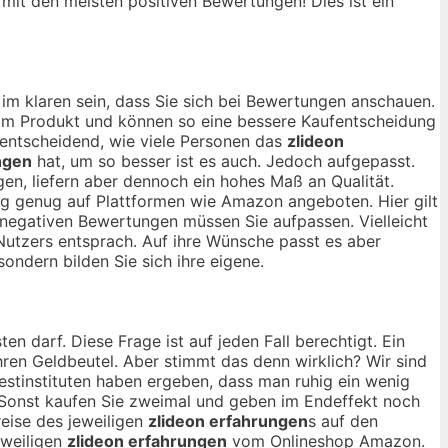
, mit den meisten positiven Bewertungen! Dies ist ein
im klaren sein, dass Sie sich bei Bewertungen anschauen.
 vom Produkt und können so eine bessere Kaufentscheidung
r entscheidend, wie viele Personen das
zlideon
ngen
hat, um so besser ist es auch. Jedoch aufgepasst.
en, liefern aber dennoch ein hohes Maß an Qualität.
ang genug auf Plattformen wie Amazon angeboten. Hier gilt
n negativen Bewertungen müssen Sie aufpassen. Vielleicht
 Nutzers entsprach. Auf ihre Wünsche passt es aber
sondern bilden Sie sich ihre eigene.
en darf. Diese Frage ist auf jeden Fall berechtigt. Ein
ihren Geldbeutel. Aber stimmt das denn wirklich? Wir sind
estinstituten haben ergeben, dass man ruhig ein wenig
Sonst kaufen Sie zweimal und geben im Endeffekt noch
eise des jeweiligen
zlideon erfahrungen
s auf den
eweiligen
zlideon erfahrungen
vom Onlineshop Amazon.