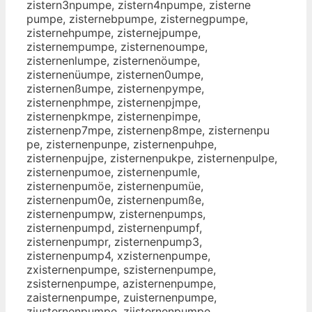
zistern3npumpe, zistern4npumpe, zisterne
pumpe, zisternebpumpe, zisternegpumpe,
zisternehpumpe, zisternejpumpe,
zisternempumpe, zisternenoumpe,
zisternenlumpe, zisternenöumpe,
zisternenüumpe, zisternen0umpe,
zisternenßumpe, zisternenpympe,
zisternenphmpe, zisternenpjmpe,
zisternenpkmpe, zisternenpimpe,
zisternenp7mpe, zisternenp8mpe, zisternenpu
pe, zisternenpunpe, zisternenpuhpe,
zisternenpujpe, zisternenpukpe, zisternenpulpe,
zisternenpumoe, zisternenpumle,
zisternenpumöe, zisternenpumüe,
zisternenpum0e, zisternenpumße,
zisternenpumpw, zisternenpumps,
zisternenpumpd, zisternenpumpf,
zisternenpumpr, zisternenpump3,
zisternenpump4, xzisternenpumpe,
zxisternenpumpe, szisternenpumpe,
zsisternenpumpe, azisternenpumpe,
zaisternenpumpe, zuisternenpumpe,
ziusternenpumpe, zjisternenpumpe,