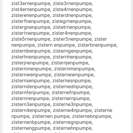
zist3ernenpumpe, ziste3rnenpumpe,
zist4ernenpumpe, ziste4rnenpumpe,
zisterenenpumpe, zisterdnenpumpe,
zisterfnenpumpe, zistegrnenpumpe,
zistergnenpumpe, zistetrnenpumpe,
zistertnenpumpe, zister4nenpumpe,
ziste5rnenpumpe, zister5nenpumpe, zister
nenpumpe, zistern enpumpe, zisterbnenpumpe,
zisternbenpumpe, zisterngenpumpe,
zisterhnenpumpe, zisternhenpumpe,
zisterjnenpumpe, zisternjenpumpe,
zistermnenpumpe, zisternmenpumpe,
zisternwenpumpe, zisternewnpumpe,
zisternsenpumpe, zisternesnpumpe,
zisterndenpumpe, zisternednpumpe,
zisternfenpumpe, zisternefnpumpe,
zisternrenpumpe, zisternernpumpe,
zistern3enpumpe, zisterne3npumpe,
zistern4enpumpe, zisterne4npumpe, zisterne
npumpe, zisternen pumpe, zisternebnpumpe,
zisternenbpumpe, zisternegnpumpe,
zisternengpumpe, zisternehnpumpe,