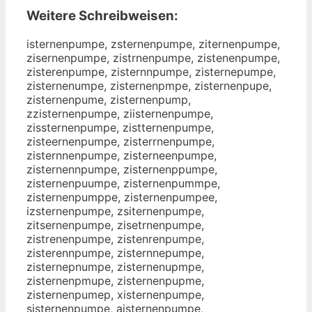
Weitere Schreibweisen:
isternenpumpe, zsternenpumpe, ziternenpumpe,
zisernenpumpe, zistrnenpumpe, zistenenpumpe,
zisterenpumpe, zisternnpumpe, zisternepumpe,
zisternenumpe, zisternenpmpe, zisternenpupe,
zisternenpume, zisternenpump,
zzisternenpumpe, ziisternenpumpe,
zissternenpumpe, zistternenpumpe,
zisteernenpumpe, zisterrnenpumpe,
zisternnenpumpe, zisterneenpumpe,
zisternennpumpe, zisternenppumpe,
zisternenpuumpe, zisternenpummpe,
zisternenpumppe, zisternenpumpee,
izsternenpumpe, zsiternenpumpe,
zitsernenpumpe, zisetrnenpumpe,
zistrenenpumpe, zistenrenpumpe,
zisterennpumpe, zisternnepumpe,
zisternepnumpe, zisternenupmpe,
zisternenpmupe, zisternenpupme,
zisternenpumep, xisternenpumpe,
sisternenpumpe, aisternenpumpe,