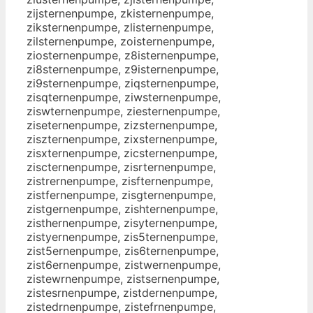
zijsternenpumpe, zkisternenpumpe,
ziksternenpumpe, zlisternenpumpe,
zilsternenpumpe, zoisternenpumpe,
ziosternenpumpe, z8isternenpumpe,
zi8sternenpumpe, z9isternenpumpe,
zi9sternenpumpe, ziqsternenpumpe,
zisqternenpumpe, ziwsternenpumpe,
ziswternenpumpe, ziesternenpumpe,
ziseternenpumpe, zizsternenpumpe,
ziszternenpumpe, zixsternenpumpe,
zisxternenpumpe, zicsternenpumpe,
ziscternenpumpe, zisrternenpumpe,
zistrernenpumpe, zisfternenpumpe,
zistfernenpumpe, zisgternenpumpe,
zistgernenpumpe, zishternenpumpe,
zisthernenpumpe, zisyternenpumpe,
zistyernenpumpe, zis5ternenpumpe,
zist5ernenpumpe, zis6ternenpumpe,
zist6ernenpumpe, zistwernenpumpe,
zistewrnenpumpe, zistsernenpumpe,
zistesrnenpumpe, zistdernenpumpe,
zistedrnenpumpe, zistefrnenpumpe,