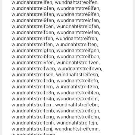
wundnahtstreilfen, wundnahtstreoifen,
wundnahtstreiofen, wundnahtstre8ifen,
wundnahtstrei8fen, wundnahtstre9ifen,
wundnahtstrei9fen, wundnahtstreicfen,
wundnahtstreifcen, wundnahtstreidfen,
wundnahtstreifden, wundnahtstreiefen,
wundnahtstreirfen, wundnahtstreifren,
wundnahtstreitfen, wundnahtstreiften,
wundnahtstreigfen, wundnahtstreifgen,
wundnahtstreibfen, wundnahtstreifben,
wundnahtstreivfen, wundnahtstreifven,
wundnahtstreifwen, wundnahtstreifewn,
wundnahtstreifsen, wundnahtstreifesn,
wundnahtstreifedn, wundnahtstreifefn,
wundnahtstreifern, wundnahtstreif3en,
wundnahtstreife3n, wundnahtstreif4en,
wundnahtstreife4n, wundnahtstreife n,
wundnahtstreifen , wundnahtstreifebn,
wundnahtstreifenb, wundnahtstreifegn,
wundnahtstreifeng, wundnahtstreifehn,
wundnahtstreifenh, wundnahtstreifejn,
wundnahtstreifenj, wundnahtstreifemn,
wundnahtstreifenm