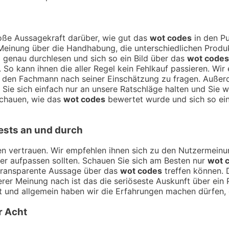
ße Aussagekraft darüber, wie gut das
wot codes
in den Pu
Meinung über die Handhabung, die unterschiedlichen Produk
 genau durchlesen und sich so ein Bild über das
wot codes
So kann ihnen die aller Regel kein Fehlkauf passieren. Wir
rt den Fachmann nach seiner Einschätzung zu fragen. Auße
n Sie sich einfach nur an unsere Ratschläge halten und Sie
schauen, wie das
wot codes
bewertet wurde und sich so ein
ests an und durch
ngen vertrauen. Wir empfehlen ihnen sich zu den Nutzermei
hier aufpassen sollten. Schauen Sie sich am Besten nur
wot 
 transparente Aussage über das
wot codes
treffen können.
serer Meinung nach ist das die seriöseste Auskunft über ei
und allgemein haben wir die Erfahrungen machen dürfen, d
r Acht