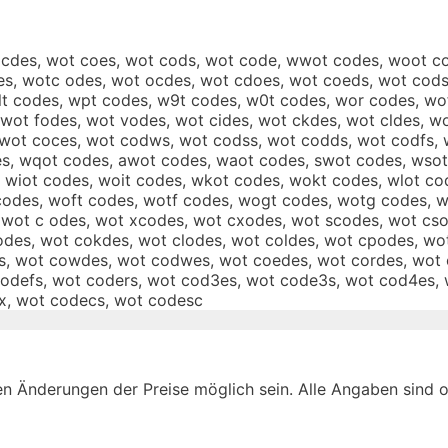
 cdes, wot coes, wot cods, wot code, wwot codes, woot c
s, wotc odes, wot ocdes, wot cdoes, wot coeds, wot codse
 wlt codes, wpt codes, w9t codes, w0t codes, wor codes, 
wot fodes, wot vodes, wot cides, wot ckdes, wot cldes, w
 wot coces, wot codws, wot codss, wot codds, wot codfs,
s, wqot codes, awot codes, waot codes, swot codes, wsot
 wiot codes, woit codes, wkot codes, wokt codes, wlot co
codes, woft codes, wotf codes, wogt codes, wotg codes, 
wot c odes, wot xcodes, wot cxodes, wot scodes, wot cso
odes, wot cokdes, wot clodes, wot coldes, wot cpodes, w
, wot cowdes, wot codwes, wot coedes, wot cordes, wot 
odefs, wot coders, wot cod3es, wot code3s, wot cod4es,
x, wot codecs, wot codesc
n Änderungen der Preise möglich sein. Alle Angaben sind oh