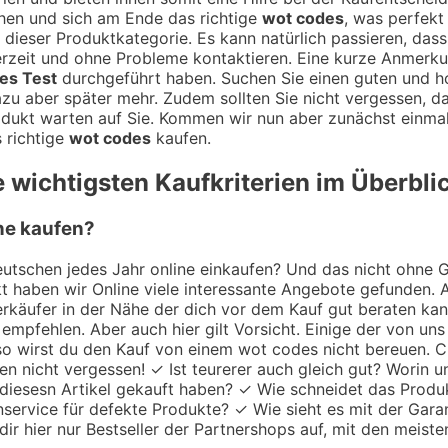
hen und sich am Ende das richtige
wot codes
, was perfekt 
 dieser Produktkategorie. Es kann natürlich passieren, dass
ederzeit und ohne Probleme kontaktieren. Eine kurze Anmer
es Test
durchgeführt haben. Suchen Sie einen guten und 
azu aber später mehr. Zudem sollten Sie nicht vergessen, d
dukt warten auf Sie. Kommen wir nun aber zunächst einmal 
 richtige
wot codes
kaufen.
 wichtigsten Kaufkriterien im Überbli
ine kaufen?
utschen jedes Jahr online einkaufen? Und das nicht ohne Gru
 haben wir Online viele interessante Angebote gefunden. A
 Verkäufer in der Nähe der dich vor dem Kauf gut beraten k
empfehlen. Aber auch hier gilt Vorsicht. Einige der von uns
 so wirst du den Kauf von einem wot codes nicht bereuen. C
zen nicht vergessen! ✓ Ist teurerer auch gleich gut? Worin 
 diesesn Artikel gekauft haben? ✓ Wie schneidet das Produ
nservice für defekte Produkte? ✓ Wie sieht es mit der Garan
ir hier nur Bestseller der Partnershops auf, mit den meiste