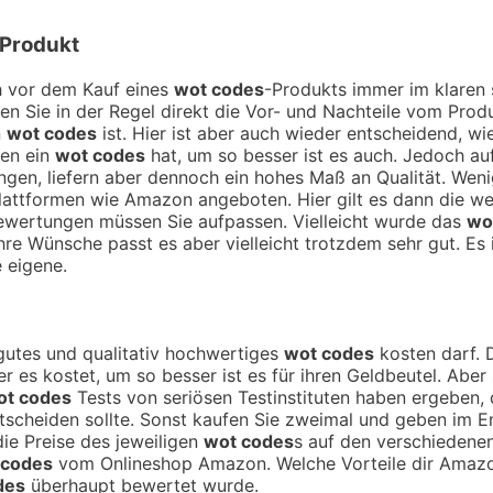
-Produkt
ch vor dem Kauf eines
wot codes
-Produkts immer im klaren 
hen Sie in der Regel direkt die Vor- und Nachteile vom Pro
n
wot codes
ist. Hier ist aber auch wieder entscheidend, w
nen ein
wot codes
hat, um so besser ist es auch. Jedoch au
gen, liefern aber dennoch ein hohes Maß an Qualität. Weni
Plattformen wie Amazon angeboten. Hier gilt es dann die wei
ewertungen müssen Sie aufpassen. Vielleicht wurde das
wo
hre Wünsche passt es aber vielleicht trotzdem sehr gut. Es 
e eigene.
n gutes und qualitativ hochwertiges
wot codes
kosten darf. D
er es kostet, um so besser ist es für ihren Geldbeutel. Abe
ot codes
Tests von seriösen Testinstituten haben ergeben,
cheiden sollte. Sonst kaufen Sie zweimal und geben im End
ie Preise des jeweiligen
wot codes
s auf den verschiedenen
 codes
vom Onlineshop Amazon. Welche Vorteile dir Amazon 
des
überhaupt bewertet wurde.