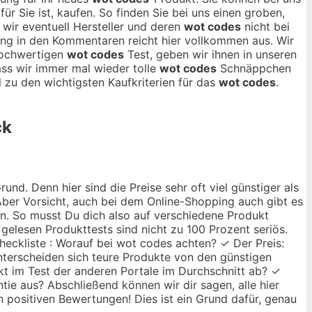
für Sie ist, kaufen. So finden Sie bei uns einen groben,
 wir eventuell Hersteller und deren
wot codes
nicht bei
kung in den Kommentaren reicht hier vollkommen aus. Wir
hochwertigen
wot codes
Test, geben wir ihnen in unseren
ass wir immer mal wieder tolle
wot codes
Schnäppchen
zu den wichtigsten Kaufkriterien für das
wot codes
.
ck
nd. Denn hier sind die Preise sehr oft viel günstiger als
ber Vorsicht, auch bei dem Online-Shopping auch gibt es
ann. So musst Du dich also auf verschiedene Produkt
 gelesen Produkttests sind nicht zu 100 Prozent seriös.
heckliste : Worauf bei wot codes achten? ✓ Der Preis:
unterscheiden sich teure Produkte von den günstigen
kt im Test der anderen Portale im Durchschnitt ab? ✓
tie aus? Abschließend können wir dir sagen, alle hier
n positiven Bewertungen! Dies ist ein Grund dafür, genau