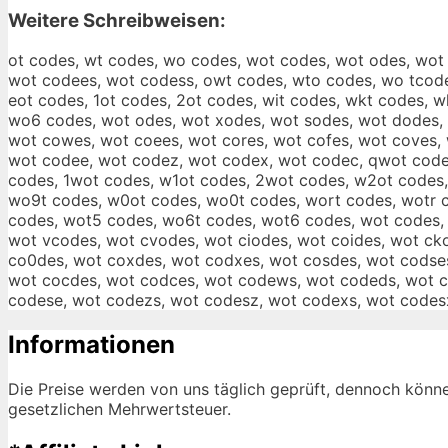
Weitere Schreibweisen:
ot codes, wt codes, wo codes, wot codes, wot odes, wot
wot codees, wot codess, owt codes, wto codes, wo tcode
eot codes, 1ot codes, 2ot codes, wit codes, wkt codes,
wo6 codes, wot odes, wot xodes, wot sodes, wot dodes, 
wot cowes, wot coees, wot cores, wot cofes, wot coves,
wot codee, wot codez, wot codex, wot codec, qwot code
codes, 1wot codes, w1ot codes, 2wot codes, w2ot codes,
wo9t codes, w0ot codes, wo0t codes, wort codes, wotr 
codes, wot5 codes, wo6t codes, wot6 codes, wot codes, 
wot vcodes, wot cvodes, wot ciodes, wot coides, wot ck
co0des, wot coxdes, wot codxes, wot cosdes, wot codses
wot cocdes, wot codces, wot codews, wot codeds, wot c
codese, wot codezs, wot codesz, wot codexs, wot codes
Informationen
Die Preise werden von uns täglich geprüft, dennoch könne
gesetzlichen Mehrwertsteuer.