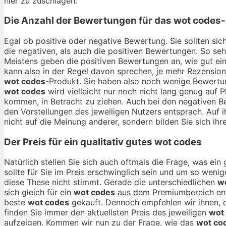
hier zu zuschlagen.
Die Anzahl der Bewertungen für das
wot codes
Egal ob positive oder negative Bewertung. Sie sollten si
die negativen, als auch die positiven Bewertungen. So se
Meistens geben die positiven Bewertungen an, wie gut ei
kann also in der Regel davon sprechen, je mehr Rezensio
wot codes
-Produkt. Sie haben also noch wenige Bewertun
wot codes
wird vielleicht nur noch nicht lang genug auf 
kommen, in Betracht zu ziehen. Auch bei den negativen B
den Vorstellungen des jeweiligen Nutzers entsprach. Auf i
nicht auf die Meinung anderer, sondern bilden Sie sich ihr
Der Preis für ein qualitativ gutes
wot codes
Natürlich stellen Sie sich auch oftmals die Frage, was ei
sollte für Sie im Preis erschwinglich sein und um so wenig
diese These nicht stimmt. Gerade die unterschiedlichen
w
sich gleich für ein
wot codes
aus dem Premiumbereich ents
beste
wot codes
gekauft. Dennoch empfehlen wir ihnen, d
finden Sie immer den aktuellsten Preis des jeweiligen
wot
aufzeigen. Kommen wir nun zu der Frage, wie das
wot co