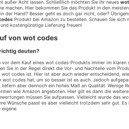
t außer Acht lassen. Schließlich möchten Sie ihr neues
wot
me machen. Hier bekommen Sie das Produkt in den meisten F
n der Hand? Besser geht es doch gar nicht, oder? Übrigens
codes
Produkt bei Amazon zu bestellen. Schauen Sie sich m
 und kostengünstige Lieferung freuen!
auf von wot codes
richtig deuten?
ch vor dem Kauf eines wot codes-Produkts immer im klaren 
hen Sie in der Regel direkt die Vor- und Nachteile vom Pro
n wot codes ist. Hier ist aber auch wieder entscheidend, w
n wot codes hat, um so besser ist es auch. Jedoch aufgepas
liefern aber dennoch ein hohes Maß an Qualität. Wenige Re
formen wie Amazon angeboten. Hier gilt es dann die weiteren
ewertungen müssen Sie aufpassen. Vielleicht wurde das wot
hre Wünsche passt es aber vielleicht trotzdem sehr gut. Es 
e eigene.