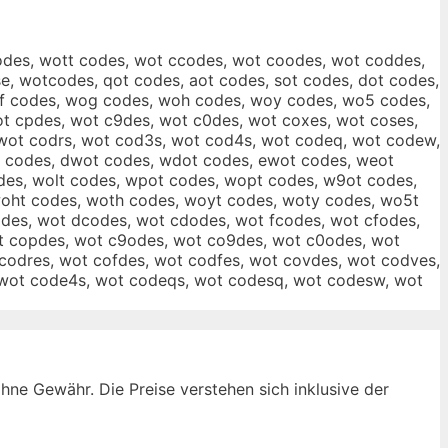
odes, wott codes, wot ccodes, wot coodes, wot coddes,
, wotcodes, qot codes, aot codes, sot codes, dot codes,
wof codes, wog codes, woh codes, woy codes, wo5 codes,
ot cpdes, wot c9des, wot c0des, wot coxes, wot coses,
 wot codrs, wot cod3s, wot cod4s, wot codeq, wot codew,
 codes, dwot codes, wdot codes, ewot codes, weot
des, wolt codes, wpot codes, wopt codes, w9ot codes,
woht codes, woth codes, woyt codes, woty codes, wo5t
des, wot dcodes, wot cdodes, wot fcodes, wot cfodes,
ot copdes, wot c9odes, wot co9des, wot c0odes, wot
codres, wot cofdes, wot codfes, wot covdes, wot codves,
 wot code4s, wot codeqs, wot codesq, wot codesw, wot
ne Gewähr. Die Preise verstehen sich inklusive der