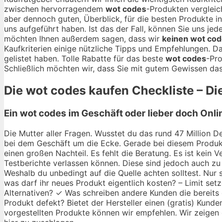
zwischen hervorragendem
wot codes
-Produkten vergleic
aber dennoch guten, Überblick, für die besten Produkte in
uns aufgeführt haben. Ist das der Fall, können Sie uns j
möchten Ihnen außerdem sagen, dass wir
keinen wot cod
Kaufkriterien einige nützliche Tipps und Empfehlungen. D
gelistet haben. Tolle Rabatte für das beste
wot codes
-Pro
Schließlich möchten wir, dass Sie mit gutem Gewissen das
Die
wot codes
kaufen Checkliste – Die
Ein wot codes im Geschäft oder lieber doch Onl
Die Mutter aller Fragen. Wusstet du das rund 47 Million De
bei dem Geschäft um die Ecke. Gerade bei diesem Produkt
einen großen Nachteil. Es fehlt die Beratung. Es ist kein
Testberichte verlassen können. Diese sind jedoch auch zu 
Weshalb du unbedingt auf die Quelle achten solltest. Nur
was darf ihr neues Produkt eigentlich kosten? – Limit set
Alternativen? ✓ Was schreiben andere Kunden die bereits
Produkt defekt? Bietet der Hersteller einen (gratis) Kunde
vorgestellten Produkte können wir empfehlen. Wir zeigen d