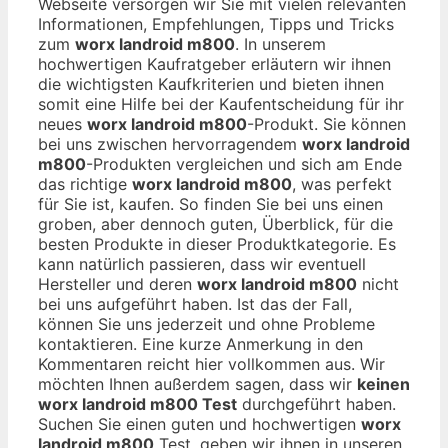
Webseite versorgen wir Sie mit vielen relevanten
Informationen, Empfehlungen, Tipps und Tricks
zum
worx landroid m800
. In unserem
hochwertigen Kaufratgeber erläutern wir ihnen
die wichtigsten Kaufkriterien und bieten ihnen
somit eine Hilfe bei der Kaufentscheidung für ihr
neues
worx landroid m800
-Produkt. Sie können
bei uns zwischen hervorragendem
worx landroid
m800
-Produkten vergleichen und sich am Ende
das richtige
worx landroid m800
, was perfekt
für Sie ist, kaufen. So finden Sie bei uns einen
groben, aber dennoch guten, Überblick, für die
besten Produkte in dieser Produktkategorie. Es
kann natürlich passieren, dass wir eventuell
Hersteller und deren
worx landroid m800
nicht
bei uns aufgeführt haben. Ist das der Fall,
können Sie uns jederzeit und ohne Probleme
kontaktieren. Eine kurze Anmerkung in den
Kommentaren reicht hier vollkommen aus. Wir
möchten Ihnen außerdem sagen, dass wir
keinen
worx landroid m800 Test
durchgeführt haben.
Suchen Sie einen guten und hochwertigen
worx
landroid m800
Test, geben wir ihnen in unseren