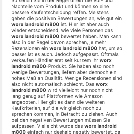
So sehen Sie in der Regel direkt die Vor- und
Nachteile vom Produkt und können so eine
bessere Kaufentscheidung reffen. Meistens
geben die positiven Bewertungen an, wie gut ein
worx landroid m800
ist. Hier ist aber auch
wieder entscheidend, wie viele Personen das
worx landroid m800
bewertet haben. Man kann
also in der Regel davon sprechen, je mehr
Rezensionen ein
worx landroid m800
hat, um so
besser ist es auch. Jedoch aufgepasst. Oftmals
verkaufen Händler erst seit kurzem ihr
worx
landroid m800
-Produkt. Sie haben also noch
wenige Bewertungen, liefern aber dennoch ein
hohes Maß an Qualität. Wenige Rezensionen sind
also nicht automatisch schlecht. Das
worx
landroid m800
wird vielleicht nur noch nicht
lang genug auf Plattformen wie Amazon
angeboten. Hier gilt es dann die weiteren
Kaufkriterien, auf die wir gleich noch zu
sprechen kommen, in Betracht zu ziehen. Auch
bei den negativen Bewertungen müssen Sie
aufpassen. Vielleicht wurde das
worx landroid
m800
einfach nur deshalb negativ bewertet, da