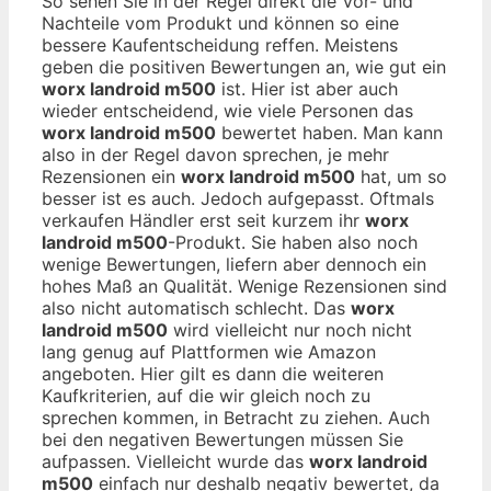
So sehen Sie in der Regel direkt die Vor- und
Nachteile vom Produkt und können so eine
bessere Kaufentscheidung reffen. Meistens
geben die positiven Bewertungen an, wie gut ein
worx landroid m500
ist. Hier ist aber auch
wieder entscheidend, wie viele Personen das
worx landroid m500
bewertet haben. Man kann
also in der Regel davon sprechen, je mehr
Rezensionen ein
worx landroid m500
hat, um so
besser ist es auch. Jedoch aufgepasst. Oftmals
verkaufen Händler erst seit kurzem ihr
worx
landroid m500
-Produkt. Sie haben also noch
wenige Bewertungen, liefern aber dennoch ein
hohes Maß an Qualität. Wenige Rezensionen sind
also nicht automatisch schlecht. Das
worx
landroid m500
wird vielleicht nur noch nicht
lang genug auf Plattformen wie Amazon
angeboten. Hier gilt es dann die weiteren
Kaufkriterien, auf die wir gleich noch zu
sprechen kommen, in Betracht zu ziehen. Auch
bei den negativen Bewertungen müssen Sie
aufpassen. Vielleicht wurde das
worx landroid
m500
einfach nur deshalb negativ bewertet, da