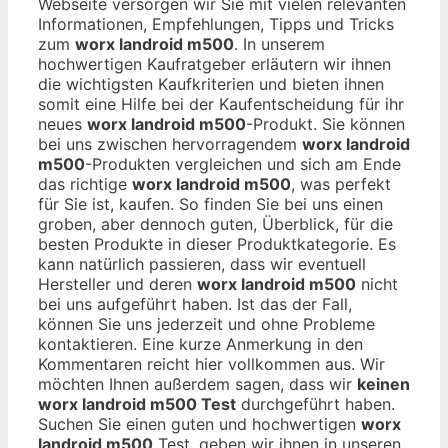
Webseite versorgen wir Sie mit vielen relevanten
Informationen, Empfehlungen, Tipps und Tricks
zum
worx landroid m500
. In unserem
hochwertigen Kaufratgeber erläutern wir ihnen
die wichtigsten Kaufkriterien und bieten ihnen
somit eine Hilfe bei der Kaufentscheidung für ihr
neues
worx landroid m500
-Produkt. Sie können
bei uns zwischen hervorragendem
worx landroid
m500
-Produkten vergleichen und sich am Ende
das richtige
worx landroid m500
, was perfekt
für Sie ist, kaufen. So finden Sie bei uns einen
groben, aber dennoch guten, Überblick, für die
besten Produkte in dieser Produktkategorie. Es
kann natürlich passieren, dass wir eventuell
Hersteller und deren
worx landroid m500
nicht
bei uns aufgeführt haben. Ist das der Fall,
können Sie uns jederzeit und ohne Probleme
kontaktieren. Eine kurze Anmerkung in den
Kommentaren reicht hier vollkommen aus. Wir
möchten Ihnen außerdem sagen, dass wir
keinen
worx landroid m500 Test
durchgeführt haben.
Suchen Sie einen guten und hochwertigen
worx
landroid m500
Test, geben wir ihnen in unseren