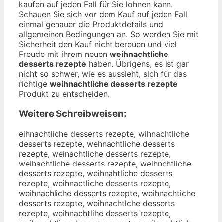
kaufen auf jeden Fall für Sie lohnen kann.
Schauen Sie sich vor dem Kauf auf jeden Fall
einmal genauer die Produktdetails und
allgemeinen Bedingungen an. So werden Sie mit
Sicherheit den Kauf nicht bereuen und viel
Freude mit ihrem neuen
weihnachtliche
desserts rezepte
haben. Übrigens, es ist gar
nicht so schwer, wie es aussieht, sich für das
richtige
weihnachtliche desserts rezepte
Produkt zu entscheiden.
Weitere Schreibweisen:
eihnachtliche desserts rezepte, wihnachtliche desserts rezepte, wehnachtliche desserts rezepte, weinachtliche desserts rezepte, weihachtliche desserts rezepte, weihnchtliche desserts rezepte, weihnahtliche desserts rezepte, weihnactliche desserts rezepte, weihnachliche desserts rezepte, weihnachtiche desserts rezepte, weihnachtlche desserts rezepte, weihnachtlihe desserts rezepte, weihnachtlice desserts rezepte, weihnachtlich desserts rezepte, weihnachtliche desserts rezepte, weihnachtliche esserts rezepte, weihnachtliche dsserts rezepte, weihnachtliche deserts rezepte, weihnachtliche dessrts rezepte, weihnachtliche dessets rezepte, weihnachtliche dessers rezepte, weihnachtliche dessert rezepte, weihnachtliche desserts ezepte, weihnachtliche desserts rzepte, weihnachtliche desserts reepte, weihnachtliche desserts rezpte, weihnachtliche desserts rezete, weihnachtliche desserts rezepe, weihnachtliche desserts rezept, wweihnachtliche desserts rezepte, weeihnachtliche desserts rezepte, weiihnachtliche desserts rezepte, weihhnachtliche desserts rezepte, weihnnachtliche desserts rezepte, weihnaachtliche desserts rezepte, weihnacchtliche desserts rezepte, weihnachhtliche desserts rezepte, weihnachttliche desserts rezepte, weihnachtlliche desserts rezepte, weihnachtliiche desserts rezepte, weihnachtlicche desserts rezepte, weihnachtlichhe desserts rezepte, weihnachtlichee desserts rezepte, weihnachtliche ddesserts rezepte, weihnachtliche deesserts rezepte, weihnachtliche dessserts rezepte, weihnachtliche desseerts rezepte, weihnachtliche desserrts rezepte, weihnachtliche dessertts rezepte, weihnachtliche dessertss rezepte, weihnachtliche desserts rrezepte, weihnachtliche desserts reezepte, weihnachtliche desserts rezzepte, weihnachtliche desserts rezeepte, weihnachtliche desserts rezeppte, weihnachtliche desserts rezeptte, weihnachtliche desserts rezeptee, ewihnachtliche desserts rezepte, wiehnachtliche desserts rezepte, wehinachtliche desserts rezepte, weinhachtliche desserts rezepte, weihanchtliche desserts rezepte, weihncahtliche desserts rezepte, weihnahctliche desserts rezepte, weihnacthliche desserts rezepte, weihnachltiche desserts rezepte, weihnachtilche desserts rezepte, weihnachtlcihe desserts rezepte, weihnachtlihce desserts rezepte, weihnachtliceh desserts rezepte, weihnachtlich edesserts rezepte, weihnachtliched esserts rezepte, weihnachtliche edsserts rezepte, weihnachtliche dseserts rezepte, weihnachtliche desesrts rezepte, weihnachtliche dessrets rezepte, weihnachtliche dessetrs rezepte, weihnachtliche desserst rezepte, weihnachtliche dessert srezepte, weihnachtliche dessertsr ezepte, weihnachtliche desserts erzepte, weihnachtliche desserts rzeepte, weihnachtliche desserts reezpte, weihnachtliche desserts rezpete, weihnachtliche desserts rezetpe, weihnachtliche desserts rezepet, weihnachtlichedesserts rezepte, weihnachtliche dessertsrezepte, qeihnachtliche desserts rezepte, aeihnachtliche desserts rezepte, seihnachtliche desserts rezepte, deihnachtliche desserts rezepte, eeihnachtliche desserts rezepte, 1eihnachtliche desserts rezepte, 2eihnachtliche desserts rezepte, wwihnachtliche desserts rezepte, wsihnachtliche desserts rezepte, wdihnachtliche desserts rezepte, wfihnachtliche desserts rezepte, wrihnachtliche desserts rezepte, w3ihnachtliche desserts rezepte, w4ihnachtliche desserts rezepte, weuhnachtliche desserts rezepte, wejhnachtliche desserts rezepte, wekhnachtliche desserts rezepte, welhnachtliche desserts rezepte, weohnachtliche desserts rezepte, we8hnachtliche desserts rezepte, we9hnachtliche desserts rezepte, weibnachtliche desserts rezepte, weignachtliche desserts rezepte, weitnachtliche desserts rezepte, weiynachtliche desserts rezepte, weiunachtliche desserts rezepte, weijnachtliche desserts rezepte, weimnachtliche desserts rezepte, weinnachtliche desserts rezepte, weih achtliche desserts rezepte, weihbachtliche desserts rezepte, weihgachtliche desserts rezepte, weihhachtliche desserts rezepte, weihjachtliche desserts rezepte, weihmachtliche desserts rezepte, weihnqchtliche desserts rezepte, weihnwchtliche desserts rezepte, weihnzchtliche desserts rezepte, weihnxchtliche desserts rezepte, weihna htliche desserts rezepte, weihnaxhtliche desserts rezepte, weihnashtliche desserts rezepte, weihnadhtliche desserts rezepte, weihnafhtliche desserts rezepte, weihnavhtliche desserts rezepte, weihnacbtliche desserts rezepte, weihnacgtliche desserts rezepte, weihnacttliche desserts rezepte, weihnacytliche desserts rezepte, weihnacutliche desserts rezepte, weihnacjtliche desserts rezepte, weihnacmtliche desserts rezepte, weihnacntliche desserts rezepte, weihnachrliche desserts rezepte, weihnachfliche desserts rezepte, weihnachgliche desserts rezepte, weihnachhliche desserts rezepte, weihnachyliche desserts rezepte, weihnach5liche desserts rezepte, weihnach6liche desserts rezepte, weihnachtpiche desserts rezepte, weihnachtoiche desserts rezepte, weihnachtiiche desserts rezepte, weihnachtkiche desserts rezepte, weihnachtmiche desserts rezepte, weihnachtluche desserts rezepte, weihnachtljche desserts rezepte, weihnachtlkche desserts rezepte, weihnachtllche desserts rezepte, weihnachtloche desserts rezepte, weihnachtl8che desserts rezepte, weihnachtl9che desserts rezepte, weihnachtli he desserts rezepte, weihnachtlixhe desserts rezepte, weihnachtlishe desserts rezepte, weihnachtlidhe desserts rezepte, weihnachtlifhe desserts rezepte, weihnachtlivhe desserts rezepte, weihnachtlicbe desserts rezepte, weihnachtlicge desserts rezepte, weihnachtlicte desserts rezepte, weihnachtlicye desserts rezepte, weihnachtlicue desserts rezepte, weihnachtlicje desserts rezepte, weihnachtlicme desserts rezepte, weihnachtlicne desserts rezepte, weihnachtlichw desserts rezepte, weihnachtlichs desserts rezepte, weihnachtlichd desserts rezepte, weihnachtlichf desserts rezepte, weihnachtlichr desserts rezepte, weihnachtlich3 desserts rezepte, weihnachtlich4 desserts rezepte, weihnachtliche xesserts rezepte, weihnachtliche sesserts rezepte, weihnachtliche wesserts rezepte, weihnachtliche eesserts rezepte, weihnachtliche resserts rezepte, weihnachtliche fesserts rezepte, weihnachtliche vesserts rezepte, weihnachtliche cesserts rezepte, weihnachtliche dwsserts rezepte, weihnachtliche dssserts rezepte, weihnachtliche ddsserts rezepte, weihnachtliche dfsserts rezepte, weihnachtliche drsserts rezepte, weihnachtliche d3sserts rezepte, weihnachtliche d4sserts rezepte, weihnachtliche deqserts rezepte, weihnachtliche dewserts rezepte, weihnachtliche deeserts rezepte, weihnachtliche dezserts rezepte, weihnachtliche dexserts rezepte, weihnachtliche decserts rezepte, weihnachtliche desqerts rezepte, weihnachtliche deswerts rezepte, weihnachtliche deseerts rezepte, weihnachtliche deszerts rezepte, weihnachtliche desxerts rezepte, weihnachtliche descerts rezepte, weihnachtliche desswrts rezepte, weihnachtliche desssrts rezepte, weihnachtliche dessdrts rezepte, weihnachtliche dessfrts rezepte, weihnachtliche dessrrts rezepte, weihnachtliche dess3rts rezepte, weihnachtliche dess4rts rezepte, weihnachtliche desseets rezepte, weihnachtliche dessedts rezepte, weihnachtliche dessefts rezepte, weihnachtliche dessegts rezepte, weihnachtliche dessetts rezepte, weihnachtliche desse4ts rezepte, weihnachtliche desse5ts rezepte, weihnachtliche desserrs rezepte, weihnachtliche desserfs rezepte, weihnachtliche dessergs rezepte, weihnachtliche desserhs rezepte, weihnachtliche desserys rezepte, weihnachtliche desser5s rezepte, weihnachtliche desser6s rezepte, weihnachtliche dessertq rezepte, weihnachtliche dessertw rezepte, weihnachtliche desserte rezepte, weihnachtliche dessertz rezepte, weihnachtliche dessertx rezepte, weihnachtliche dessertc rezepte, weihnachtliche desserts eezepte, weihnachtliche desserts dezepte, weihnachtliche desserts fezepte, weihnachtliche desserts gezepte, weihnachtliche desserts tezepte, weihnachtliche desserts 4ezepte, weihnachtliche desserts 5ezepte, weihnachtliche desserts rwzepte, weihnachtliche desserts rszepte, weihnachtliche desserts rdzepte, weihnachtliche desserts rfzepte, weihnachtliche desserts rrzepte, weihnachtliche desserts r3zepte, weihnachtliche desserts r4zepte, weihnachtliche desserts rexepte, weihnachtliche desserts resepte, weihnachtliche desserts reaepte, weihnachtliche desserts rezwpte, weihnachtliche desserts rezspte, weihnachtliche desserts rezdpte, weihnachtliche desserts rezfpte, weihnachtliche desserts rezrpte, weihnachtliche desserts rez3pte, weihnachtliche desserts rez4pte, weihnachtliche desserts rezeote, weihnachtliche desserts rezelte, weihnachtliche desserts rezeöte, weihnachtliche desserts rezeüte, weihnachtliche desserts reze0te, weihnachtliche desserts rezeßte, weihnachtliche desserts rezepre, weihnachtliche desserts rezepfe, weihnachtliche desserts rezepge, weihnachtliche desserts rezephe, weihnachtliche desserts rezepye, weihnachtliche desserts rezep5e, weihnachtliche desserts rezep6e, weihnachtliche desserts rezeptw, weihnachtliche desserts rezepts, weihnachtliche desserts rezeptd, weihnachtliche desserts rezeptf, weihnachtliche desserts rezeptr, weihnachtliche desserts rezept3, weihnachtliche desserts rezept4, qweihnachtliche desserts rezepte, wqeihnachtliche desserts rezepte, aweihnachtliche desserts rezepte, waeihnachtliche desserts rezepte, sweihnachtliche desserts rezepte, wseihnachtliche desserts rezepte, dweihnachtliche desserts rezepte, wdeihnachtliche desserts rezepte, eweihnachtliche desserts rezepte, 1weihnachtliche desserts rezepte, w1eihnachtliche desserts rezepte, 2weihnachtliche desserts rezepte, w2eihnachtliche desserts rezepte, wewihnachtliche desserts rezepte, wesihnachtliche desserts rezepte, wedihnachtliche desserts rezepte, wfeihnachtliche desserts rezepte, wefihnachtliche desserts rezepte, wreihnachtliche desserts rezepte, werihnachtliche desserts rezepte, w3eihnachtliche desserts rezepte, we3ihnachtliche desserts rezepte, w4eihnachtliche desserts rezepte, we4ihnachtli