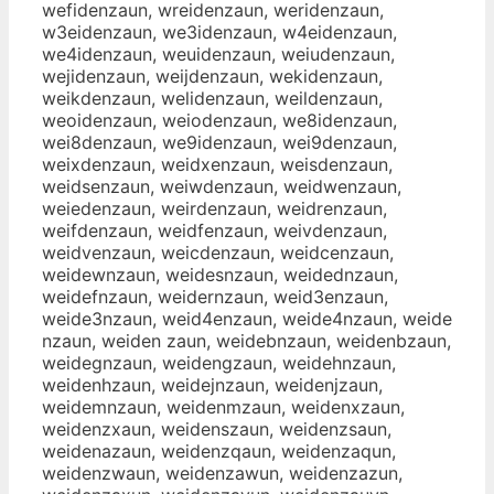
wefidenzaun, wreidenzaun, weridenzaun,
w3eidenzaun, we3idenzaun, w4eidenzaun,
we4idenzaun, weuidenzaun, weiudenzaun,
wejidenzaun, weijdenzaun, wekidenzaun,
weikdenzaun, welidenzaun, weildenzaun,
weoidenzaun, weiodenzaun, we8idenzaun,
wei8denzaun, we9idenzaun, wei9denzaun,
weixdenzaun, weidxenzaun, weisdenzaun,
weidsenzaun, weiwdenzaun, weidwenzaun,
weiedenzaun, weirdenzaun, weidrenzaun,
weifdenzaun, weidfenzaun, weivdenzaun,
weidvenzaun, weicdenzaun, weidcenzaun,
weidewnzaun, weidesnzaun, weidednzaun,
weidefnzaun, weidernzaun, weid3enzaun,
weide3nzaun, weid4enzaun, weide4nzaun, weide
nzaun, weiden zaun, weidebnzaun, weidenbzaun,
weidegnzaun, weidengzaun, weidehnzaun,
weidenhzaun, weidejnzaun, weidenjzaun,
weidemnzaun, weidenmzaun, weidenxzaun,
weidenzxaun, weidenszaun, weidenzsaun,
weidenazaun, weidenzqaun, weidenzaqun,
weidenzwaun, weidenzawun, weidenzazun,