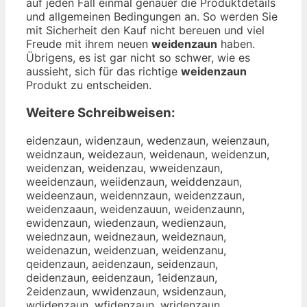
auf jeden Fall einmal genauer die Produktdetails
und allgemeinen Bedingungen an. So werden Sie
mit Sicherheit den Kauf nicht bereuen und viel
Freude mit ihrem neuen
weidenzaun
haben.
Übrigens, es ist gar nicht so schwer, wie es
aussieht, sich für das richtige
weidenzaun
Produkt zu entscheiden.
Weitere Schreibweisen:
eidenzaun, widenzaun, wedenzaun, weienzaun,
weidnzaun, weidezaun, weidenaun, weidenzun,
weidenzan, weidenzau, wweidenzaun,
weeidenzaun, weiidenzaun, weiddenzaun,
weideenzaun, weidennzaun, weidenzzaun,
weidenzaaun, weidenzauun, weidenzaunn,
ewidenzaun, wiedenzaun, wedienzaun,
weiednzaun, weidnezaun, weideznaun,
weidenazun, weidenzuan, weidenzanu,
qeidenzaun, aeidenzaun, seidenzaun,
deidenzaun, eeidenzaun, 1eidenzaun,
2eidenzaun, wwidenzaun, wsidenzaun,
wdidenzaun, wfidenzaun, wridenzaun,